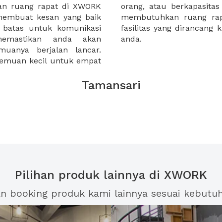
dan ruang rapat di XWORK
luhan orang. Apakah anda
embuat kesan yang baik
? anda akan menemukan
batas untuk komunikasi
uk memastikan kesuksesan
emastikan anda akan
anda.
uanya berjalan lancar.
emuan kecil untuk empat
Tamansari
Pilihan produk lainnya di XWORK
an booking produk kami lainnya sesuai kebutu