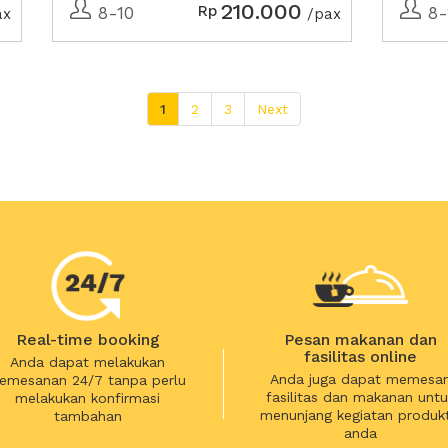
210.000
Rp
8-10
8-
ax
/pax
1
2
3
Next
Real-time booking
Pesan makanan dan
fasilitas online
Anda dapat melakukan
Anda juga dapat memesa
emesanan 24/7 tanpa perlu
fasilitas dan makanan untu
melakukan konfirmasi
menunjang kegiatan produkt
tambahan
anda