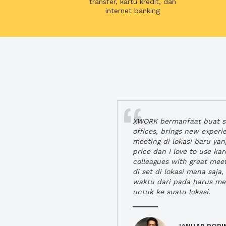
transfer, kartu kredit, dan
internet banking
XWORK bermanfaat buat se
offices, brings new exper
meeting di lokasi baru ya
price dan I love to use ka
colleagues with great mee
di set di lokasi mana saj
waktu dari pada harus m
untuk ke suatu lokasi.