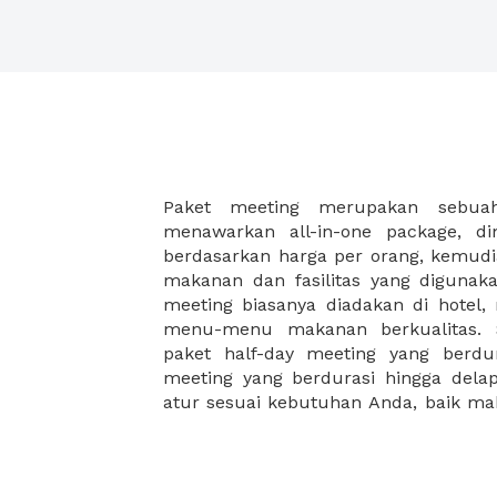
Paket meeting merupakan sebu
malam, dan juga coffee break disela
menawarkan all-in-one package, d
Paket meeting ini cocok untuk An
berdasarkan harga per orang, kemud
meeting besar seperti meeting akhir 
makanan dan fasilitas yang digunak
meeting di hotel, meeting di restoran
meeting biasanya diadakan di hotel
workshop. XWORK memiliki pilihan pa
menu-menu makanan berkualitas. S
yang disesuaikan dengan budget A
paket half-day meeting yang berdu
ribuan saja Anda dapat menikma
meeting yang berdurasi hingga del
atur sesuai kebutuhan Anda, baik 