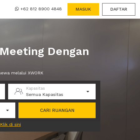
+62 812 8900 4848
MASUK
DAFTAR
 Meeting Dengan
 sewa melalui XWORK
Kapasitas
Semua Kapasitas
CARI RUANGAN
Klik di sini