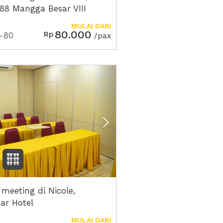
 88 Mangga Besar VIII
MULAI DARI
80.000
Rp
-80
/pax
ious
Next2
 meeting di Nicole,
ar Hotel
MULAI DARI