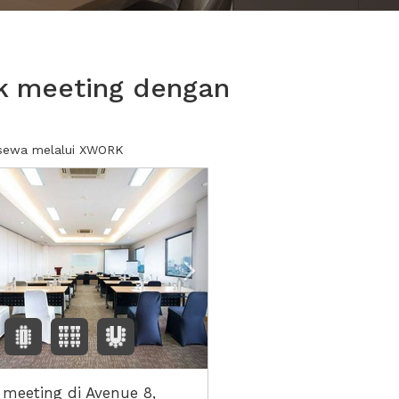
k meeting dengan
 sewa melalui XWORK
ious
Next2
 meeting di Avenue 8,