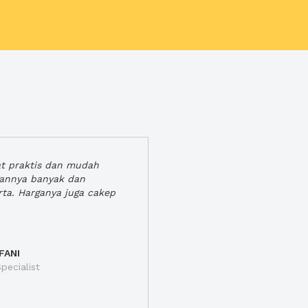
at praktis dan mudah
gannya banyak dan
rta. Harganya juga cakep
FANI
pecialist