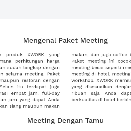
Mengenal Paket Meeting
ah produk XWORK yang
-sela acara meeting Anda.
imana perhitungan harga
da yang ingin menggelar
ian sudah lengkap dengan
tahun, meeting awal tahun,
an selama meeting. Paket
, atau seminar harian atau
, maupun restoran dengan
ket meeting yang lengkap
elain itu terdapat juga
nda, mulai dibawah 100
rasi empat jam, full-day
ti paket meeting yang
apan jam yang dapat Anda
berkualitas di hotel berb
makan siang maupun makan
Meeting Dengan Tamu