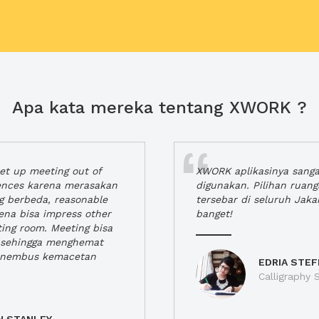
Apa kata mereka tentang XWORK ?
t up meeting out of
XWORK aplikasinya sang
iences karena merasakan
digunakan. Pilihan ruan
ng berbeda, reasonable
tersebar di seluruh Jaka
rena bisa impress other
banget!
ting room. Meeting bisa
a, sehingga menghemat
enembus kemacetan
EDRIA STEF
Calligraphy S