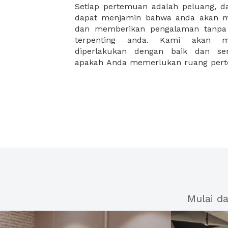
Setiap pertemuan adalah peluang, 
orang, atau berkapasitas hingga pu
dapat menjamin bahwa anda akan m
membutuhkan ruang rapat mewah
dan memberikan pengalaman tanpa 
fasilitas yang dirancang khusus unt
terpenting anda. Kami akan m
diperlakukan dengan baik dan sem
apakah Anda memerlukan ruang pert
Mulai d