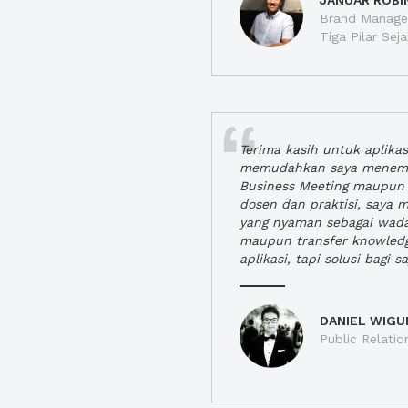
JANUAR ROBI
Brand Manager
Tiga Pilar Se
Terima kasih untuk aplika
memudahkan saya menem
Business Meeting maupun 
dosen dan praktisi, saya
yang nyaman sebagai wada
maupun transfer knowled
aplikasi, tapi solusi bagi sa
DANIEL WIGU
Public Relatio