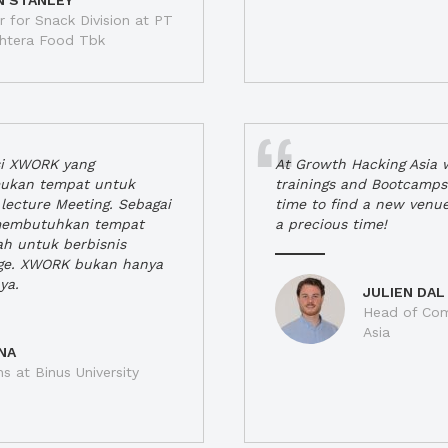
N STANLEY
 for Snack Division at PT
jahtera Food Tbk
si XWORK yang
At Growth Hacking Asia w
ukan tempat untuk
trainings and Bootcamps
lecture Meeting. Sebagai
time to find a new venu
 membutuhkan tempat
a precious time!
h untuk berbisnis
ge. XWORK bukan hanya
ya.
JULIEN DAL
Head of Com
Asia
NA
ns at Binus University