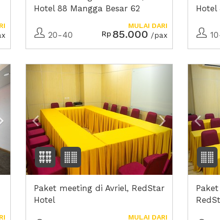
Hotel 88 Mangga Besar 62
Hotel
RI
MULAI DARI
85.000
Rp
20-40
10
ax
/pax
Next2
Previous
Next2
Prev
Paket meeting di Avriel, RedStar
Paket
Hotel
RedSt
RI
MULAI DARI