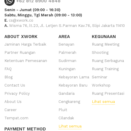
+62 812 8900 4848
Senin - Jumat (09:00 - 16:30)
Sabtu, Minggu, Tgl Merah (09:00 - 13:00)
E.
cs@xwork.co
A.
Wisma 76, lt.23, Jl. Letjen S.Parman Kav.76, Slipi Jakarta 11410
ABOUT XWORK
AREA
KEGUNAAN
Jaminan Harga Terbaik
Senayan
Ruang Meeting
Partner Ruangan
Palmerah
Shooting
Ketentuan Pemesanan
Sudirman
Ruang Serbaguna
FAQ
Kuningan
Ruang Training
Blog
Kebayoran Lama
Seminar
Contact Us
Kebayoran Baru
Workshop
Privacy Policy
Gandaria
Ruang Presentasi
About Us
Cengkareng
Lihat semua
Career
Pluit
Tempat.com
Cilandak
Lihat semua
PAYMENT METHOD