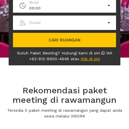
Mulai
09:00
Durasi
CARI RUANGAN
Butuh Paket Meeting? Hubungi kami di sini
WA
+62-812-8900-4848 atau
Klik di sini
Rekomendasi paket
meeting di rawamangun
Tersedia 0 paket meeting di rawamangun yang dapat anda
sewa melalui XWORK