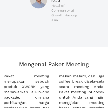
PALU
Head of
Community at
Growth Hacking
Asia
Mengenal Paket Meeting
Paket meeting
makan malam, dan juga
merupakan sebuah
coffee break disela-sela
produk XWORK yang
acara meeting Anda.
menawarkan all-in-one
Paket meeting ini cocok
package, dimana
untuk Anda yang ingin
perhitungan harga
menggelar meeting
berdasarkan harga per
besar seperti meeting