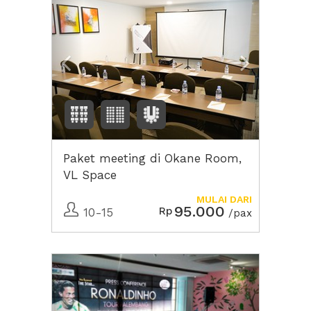
Paket meeting di Okane Room,
VL Space
MULAI DARI
95.000
Rp
10-15
/pax
Previous
Next2