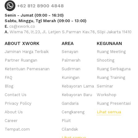
+62 812 8900 4848
Senin - Jumat (09:00 - 16:30)
Sabtu, Minggu, Tgl Merah (09:00 - 13:00)
E.
cs@xwork.co
A.
Wisma 76, lt.23, Jl. Letjen S.Parman Kav.76, Slipi Jakarta 11410
ABOUT XWORK
AREA
KEGUNAAN
Jaminan Harga Terbaik
Senayan
Ruang Meeting
Partner Ruangan
Palmerah
Shooting
Ketentuan Pemesanan
Sudirman
Ruang Serbaguna
FAQ
Kuningan
Ruang Training
Blog
Kebayoran Lama
Seminar
Contact Us
Kebayoran Baru
Workshop
Privacy Policy
Gandaria
Ruang Presentasi
About Us
Cengkareng
Lihat semua
Career
Pluit
Tempat.com
Cilandak
Lihat semua