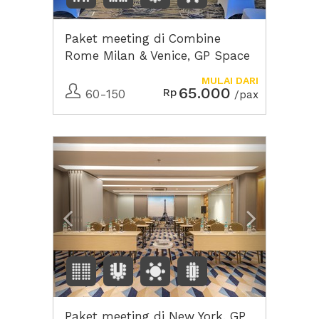
Paket meeting di Combine
Rome Milan & Venice, GP Space
Tanah Abang
MULAI DARI
65.000
Rp
60-150
/pax
Previous
Next2
Paket meeting di New York, GP