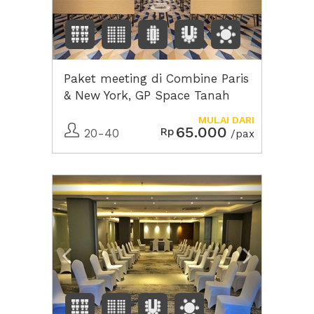
Paket meeting di Combine Paris
& New York, GP Space Tanah
Abang
MULAI DARI
65.000
Rp
20-40
/pax
Previous
Next2