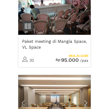
Paket meeting di Mangia Space,
VL Space
MULAI DARI
95.000
Rp
30
/pax
Previous
Next2