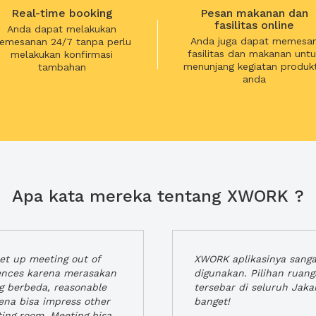
Real-time booking
Pesan makanan dan
fasilitas online
Anda dapat melakukan
Anda juga dapat memesa
emesanan 24/7 tanpa perlu
fasilitas dan makanan untu
melakukan konfirmasi
menunjang kegiatan produkt
tambahan
anda
Apa kata mereka tentang XWORK ?
t up meeting out of
XWORK aplikasinya sang
iences karena merasakan
digunakan. Pilihan ruan
ng berbeda, reasonable
tersebar di seluruh Jaka
rena bisa impress other
banget!
ting room. Meeting bisa