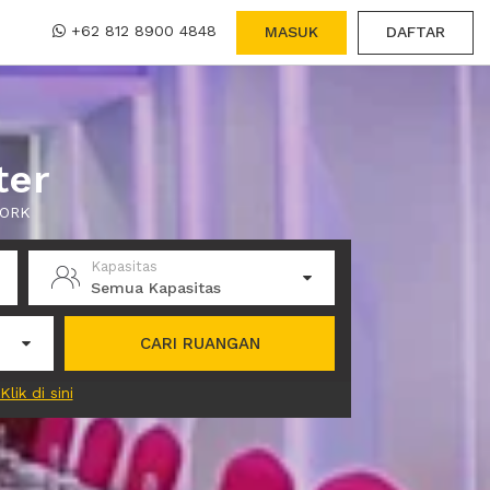
+62 812 8900 4848
MASUK
DAFTAR
ter
WORK
Kapasitas
Semua Kapasitas
CARI RUANGAN
Klik di sini