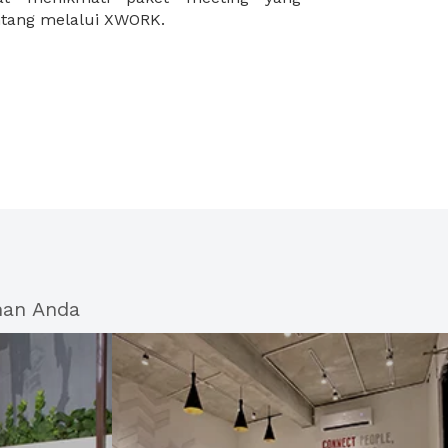
intang melalui XWORK.
han Anda