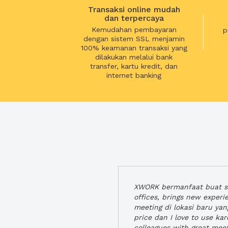
Transaksi online mudah
dan terpercaya
Kemudahan pembayaran
p
dengan sistem SSL menjamin
100% keamanan transaksi yang
dilakukan melalui bank
transfer, kartu kredit, dan
internet banking
XWORK bermanfaat buat se
offices, brings new exper
meeting di lokasi baru ya
price dan I love to use ka
colleagues with great mee