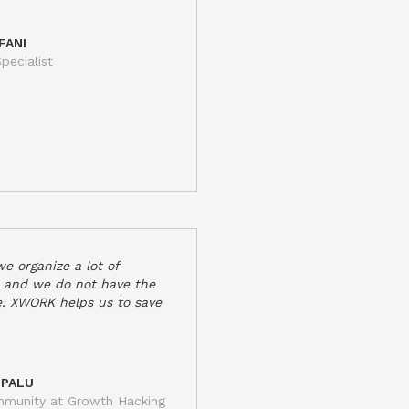
FANI
pecialist
e organize a lot of
 and we do not have the
e. XWORK helps us to save
 PALU
munity at Growth Hacking