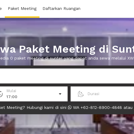
e
Paket Meeting
Daftarkan Ruangan
wa Paket Meeting di Sun
sedia 0 paket meeting di sunter yang dapat anda sewa melalui X
Mulai
Durasi
17:00
et Meeting? Hubungi kami di sini
WA +62-812-8900-4848 atau