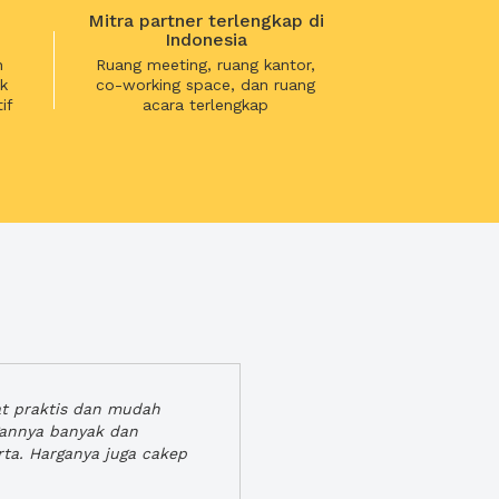
Mitra partner terlengkap di
Indonesia
n
Ruang meeting, ruang kantor,
k
co-working space, dan ruang
if
acara terlengkap
at praktis dan mudah
gannya banyak dan
rta. Harganya juga cakep