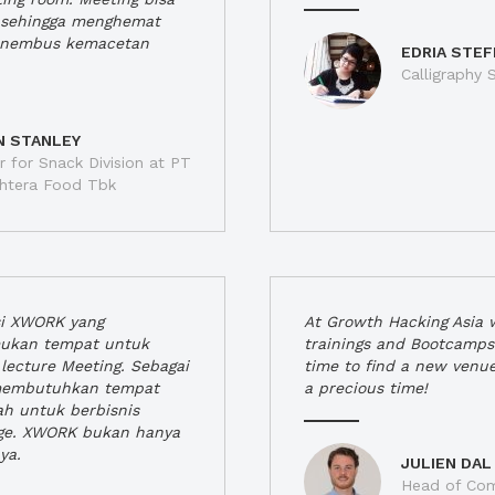
a, sehingga menghemat
enembus kemacetan
EDRIA STEF
Calligraphy S
N STANLEY
 for Snack Division at PT
jahtera Food Tbk
si XWORK yang
At Growth Hacking Asia w
ukan tempat untuk
trainings and Bootcamps
lecture Meeting. Sebagai
time to find a new venu
 membutuhkan tempat
a precious time!
h untuk berbisnis
ge. XWORK bukan hanya
ya.
JULIEN DAL
Head of Com