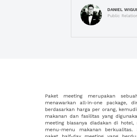
DANIEL WIGU
Public Relatio
Paket meeting merupakan sebu
malam, dan juga coffee break disela
menawarkan all-in-one package, d
Paket meeting ini cocok untuk An
berdasarkan harga per orang, kemud
meeting besar seperti meeting akhir 
makanan dan fasilitas yang digunak
meeting di hotel, meeting di restoran
meeting biasanya diadakan di hotel
workshop. XWORK memiliki pilihan pa
menu-menu makanan berkualitas. S
yang disesuaikan dengan budget A
paket half-day meeting yang berdu
ribuan saja Anda dapat menikma