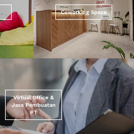
Coworking Space
Virtual Office &
Jasa Pembuatan
PT