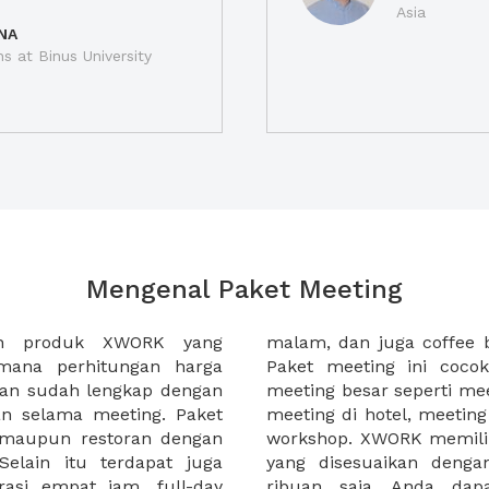
Asia
NA
ns at Binus University
Mengenal Paket Meeting
ah produk XWORK yang
-sela acara meeting Anda.
imana perhitungan harga
da yang ingin menggelar
ian sudah lengkap dengan
tahun, meeting awal tahun,
an selama meeting. Paket
, atau seminar harian atau
, maupun restoran dengan
ket meeting yang lengkap
elain itu terdapat juga
nda, mulai dibawah 100
rasi empat jam, full-day
ti paket meeting yang