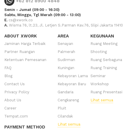
+62 812 8900 4848
Senin - Jumat (09:00 - 16:30)
Sabtu, Minggu, Tgl Merah (09:00 - 13:00)
E.
cs@xwork.co
A.
Wisma 76, lt.23, Jl. Letjen S.Parman Kav.76, Slipi Jakarta 11410
ABOUT XWORK
AREA
KEGUNAAN
Jaminan Harga Terbaik
Senayan
Ruang Meeting
Partner Ruangan
Palmerah
Shooting
Ketentuan Pemesanan
Sudirman
Ruang Serbaguna
FAQ
Kuningan
Ruang Training
Blog
Kebayoran Lama
Seminar
Contact Us
Kebayoran Baru
Workshop
Privacy Policy
Gandaria
Ruang Presentasi
About Us
Cengkareng
Lihat semua
Career
Pluit
Tempat.com
Cilandak
Lihat semua
PAYMENT METHOD