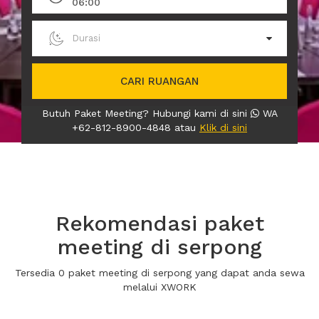
06:00
Durasi
CARI RUANGAN
Butuh Paket Meeting? Hubungi kami di sini
WA
+62-812-8900-4848 atau
Klik di sini
Rekomendasi paket
meeting di serpong
Tersedia 0 paket meeting di serpong yang dapat anda sewa
melalui XWORK