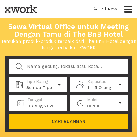
Call Now
Sewa Virtual Office untuk Meeting
Dengan Tamu di The BnB Hotel
Temukan produk-produk terbaik dari The BnB Hotel dengan
harga terbaik di XWORK
Tipe Ruang
Kapasitas
Semua Tipe
1 - 5 Orang
Tanggal
Mulai
08 Aug 2026
06:00
CARI RUANGAN