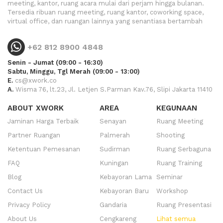
meeting, kantor, ruang acara mulai dari perjam hingga bulanan.
Tersedia ribuan ruang meeting, ruang kantor, coworking space,
virtual office, dan ruangan lainnya yang senantiasa bertambah
+62 812 8900 4848
Senin - Jumat (09:00 - 16:30)
Sabtu, Minggu, Tgl Merah (09:00 - 13:00)
E.
cs@xwork.co
A.
Wisma 76, lt.23, Jl. Letjen S.Parman Kav.76, Slipi Jakarta 11410
ABOUT XWORK
AREA
KEGUNAAN
Jaminan Harga Terbaik
Senayan
Ruang Meeting
Partner Ruangan
Palmerah
Shooting
Ketentuan Pemesanan
Sudirman
Ruang Serbaguna
FAQ
Kuningan
Ruang Training
Blog
Kebayoran Lama
Seminar
Contact Us
Kebayoran Baru
Workshop
Privacy Policy
Gandaria
Ruang Presentasi
About Us
Cengkareng
Lihat semua