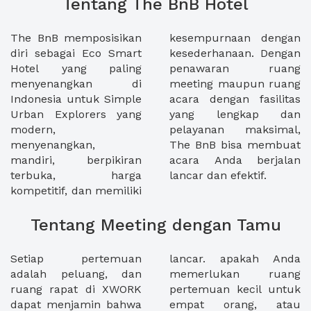
Tentang The BnB Hotel
The BnB memposisikan
kesempurnaan dengan
diri sebagai Eco Smart
kesederhanaan. Dengan
Hotel yang paling
penawaran ruang
menyenangkan di
meeting maupun ruang
Indonesia untuk Simple
acara dengan fasilitas
Urban Explorers yang
yang lengkap dan
modern,
pelayanan maksimal,
menyenangkan,
The BnB bisa membuat
mandiri, berpikiran
acara Anda berjalan
terbuka, harga
lancar dan efektif.
kompetitif, dan memiliki
Tentang Meeting dengan Tamu
Setiap pertemuan
lancar. apakah Anda
adalah peluang, dan
memerlukan ruang
ruang rapat di XWORK
pertemuan kecil untuk
dapat menjamin bahwa
empat orang, atau