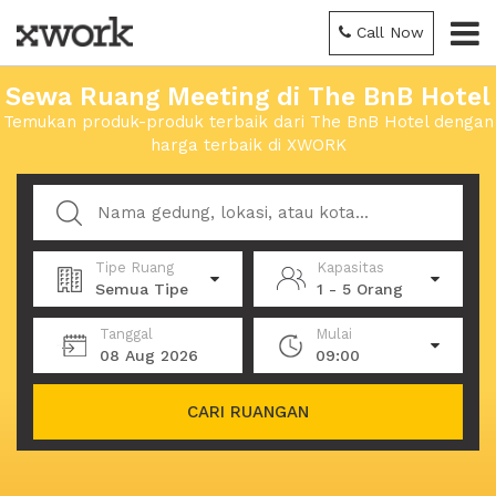
Call Now
Sewa Ruang Meeting di The BnB Hotel
Temukan produk-produk terbaik dari The BnB Hotel dengan
harga terbaik di XWORK
Tipe Ruang
Kapasitas
Semua Tipe
1 - 5 Orang
Tanggal
Mulai
08 Aug 2026
09:00
CARI RUANGAN