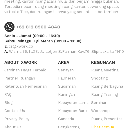
meeting, kantor, ruang acara mulai dari perjam hingga bulanan.
Tersedia ribuan ruang meeting, ruang kantor, coworking space,
virtual office, dan ruangan lainnya yang senantiasa bertambah
+62 812 8900 4848
Senin - Jumat (09:00 - 16:30)
Sabtu, Minggu, Tgl Merah (09:00 - 13:00)
E.
cs@xwork.co
A.
Wisma 76, lt.23, Jl. Letjen S.Parman Kav.76, Slipi Jakarta 11410
ABOUT XWORK
AREA
KEGUNAAN
Jaminan Harga Terbaik
Senayan
Ruang Meeting
Partner Ruangan
Palmerah
Shooting
Ketentuan Pemesanan
Sudirman
Ruang Serbaguna
FAQ
Kuningan
Ruang Training
Blog
Kebayoran Lama
Seminar
Contact Us
Kebayoran Baru
Workshop
Privacy Policy
Gandaria
Ruang Presentasi
About Us
Cengkareng
Lihat semua