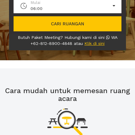
Mulai
06:00
CARI RUANGAN
Butuh Paket Meeting? Hubungi kami di sini
WA
+62-812-8900-4848 atau
Klik di sini
Cara mudah untuk memesan ruang
acara