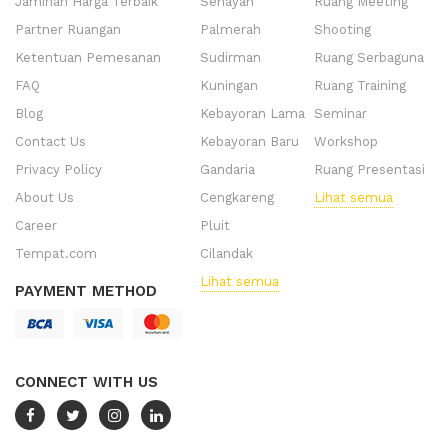
Jaminan Harga Terbaik
Senayan
Ruang Meeting
Partner Ruangan
Palmerah
Shooting
Ketentuan Pemesanan
Sudirman
Ruang Serbaguna
FAQ
Kuningan
Ruang Training
Blog
Kebayoran Lama
Seminar
Contact Us
Kebayoran Baru
Workshop
Privacy Policy
Gandaria
Ruang Presentasi
About Us
Cengkareng
Lihat semua
Career
Pluit
Tempat.com
Cilandak
Lihat semua
PAYMENT METHOD
CONNECT WITH US