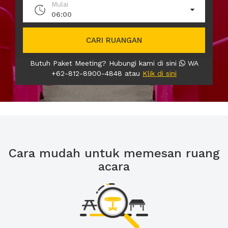
Mulai
06:00
CARI RUANGAN
Butuh Paket Meeting? Hubungi kami di sini
WA
+62-812-8900-4848 atau
Klik di sini
Cara mudah untuk memesan ruang
acara