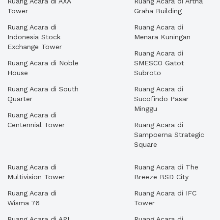
Ruang Acara di AXA
Ruang Acara di Artha
Tower
Graha Building
Ruang Acara di
Ruang Acara di
Indonesia Stock
Menara Kuningan
Exchange Tower
Ruang Acara di
Ruang Acara di Noble
SMESCO Gatot
House
Subroto
Ruang Acara di South
Ruang Acara di
Quarter
Sucofindo Pasar
Minggu
Ruang Acara di
Centennial Tower
Ruang Acara di
Sampoerna Strategic
Square
Ruang Acara di
Ruang Acara di The
Multivision Tower
Breeze BSD City
Ruang Acara di
Ruang Acara di IFC
Wisma 76
Tower
Ruang Acara di APL
Ruang Acara di