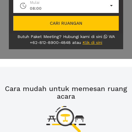
Mulai
08:00
CARI RUANGAN
Butuh Paket Meeting? Hubungi kami di sini
WA
+62-812-8900-4848 atau
Klik di sini
Cara mudah untuk memesan ruang
acara