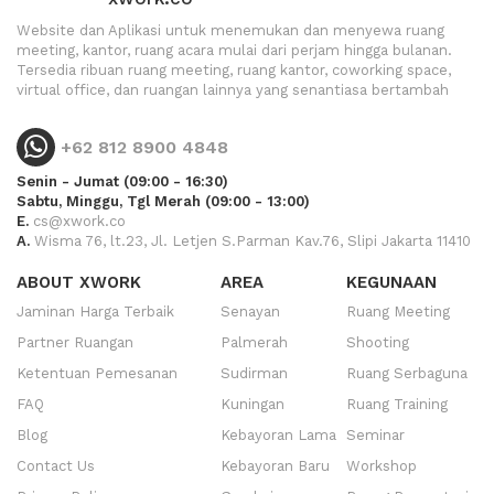
Website dan Aplikasi untuk menemukan dan menyewa ruang
meeting, kantor, ruang acara mulai dari perjam hingga bulanan.
Tersedia ribuan ruang meeting, ruang kantor, coworking space,
virtual office, dan ruangan lainnya yang senantiasa bertambah
+62 812 8900 4848
Senin - Jumat (09:00 - 16:30)
Sabtu, Minggu, Tgl Merah (09:00 - 13:00)
E.
cs@xwork.co
A.
Wisma 76, lt.23, Jl. Letjen S.Parman Kav.76, Slipi Jakarta 11410
ABOUT XWORK
AREA
KEGUNAAN
Jaminan Harga Terbaik
Senayan
Ruang Meeting
Partner Ruangan
Palmerah
Shooting
Ketentuan Pemesanan
Sudirman
Ruang Serbaguna
FAQ
Kuningan
Ruang Training
Blog
Kebayoran Lama
Seminar
Contact Us
Kebayoran Baru
Workshop