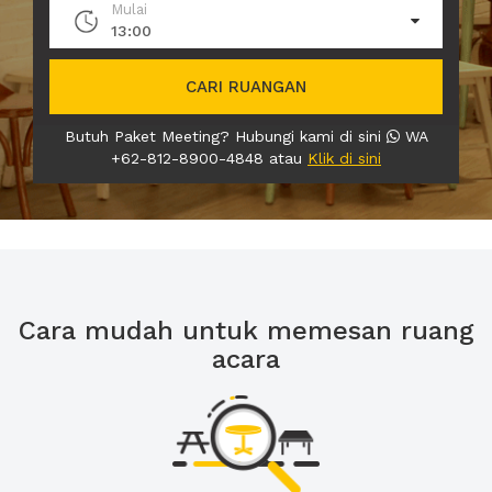
Mulai
13:00
CARI RUANGAN
Butuh Paket Meeting? Hubungi kami di sini
WA
+62-812-8900-4848 atau
Klik di sini
Cara mudah untuk memesan ruang
acara