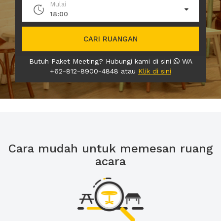
Mulai
18:00
CARI RUANGAN
Butuh Paket Meeting? Hubungi kami di sini
WA
+62-812-8900-4848 atau
Klik di sini
Cara mudah untuk memesan ruang
acara