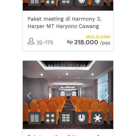
Paket meeting di Harmony 3,
Harper MT Haryono Cawang
MULAI DARI
318.000
Rp
32-175
/pax
Previous
Next2