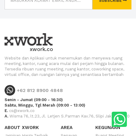
SUBSCRIBE
xwork.co
Website dan Aplikasi untuk menemukan dan menyewa ruang
meeting, kantor, ruang acara mulai dari perjam hingga bulanan.
Tersedia ribuan ruang meeting, ruang kantor, coworking space,
virtual office, dan ruangan lainnya yang senantiasa bertambah
+62 812 8900 4848
Senin - Jumat (09:00 - 16:30)
Sabtu, Minggu, Tgl Merah (09:00 - 13:00)
E.
cs@xwork.co
A.
Wisma 76, lt.23, Jl. Letjen S.Parman Kav.76, Slipi Jakarta 11410
ABOUT XWORK
AREA
KEGUNAAN
Jaminan Harga Terbaik
Senayan
Ruang Meeting