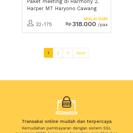
Paket meeting di Harmony 2,
Harper MT Haryono Cawang
MULAI DARI
318.000
Rp
32-175
/pax
1
2
3
Next
Transaksi online mudah dan terpercaya
Kemudahan pembayaran dengan sistem SSL