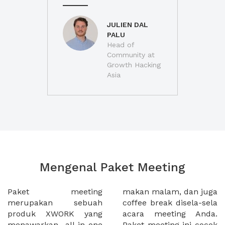
JULIEN DAL
PALU
Head of
Community at
Growth Hacking
Asia
Mengenal Paket Meeting
Paket meeting
makan malam, dan juga
merupakan sebuah
coffee break disela-sela
produk XWORK yang
acara meeting Anda.
menawarkan all-in-one
Paket meeting ini cocok