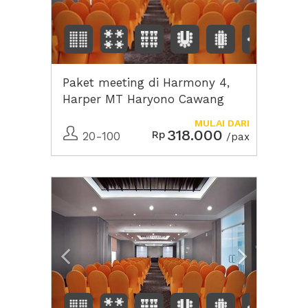
Paket meeting di Harmony 4,
Harper MT Haryono Cawang
MULAI DARI
318.000
Rp
20-100
/pax
Previous
Next2