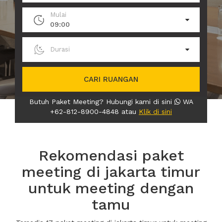
Mulai
09:00
Durasi
CARI RUANGAN
Butuh Paket Meeting? Hubungi kami di sini
WA
+62-812-8900-4848 atau
Klik di sini
Rekomendasi paket
meeting di jakarta timur
untuk meeting dengan
tamu