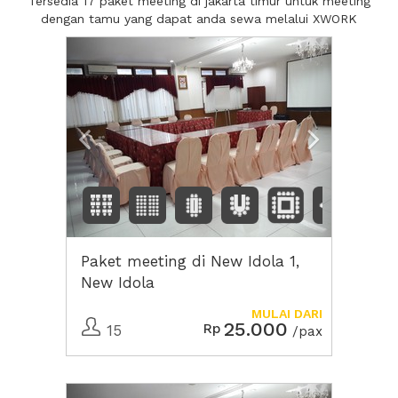
Tersedia 17 paket meeting di jakarta timur untuk meeting
dengan tamu yang dapat anda sewa melalui XWORK
Previous
Next2
Paket meeting di New Idola 1,
New Idola
MULAI DARI
25.000
Rp
15
/pax
Previous
Next2