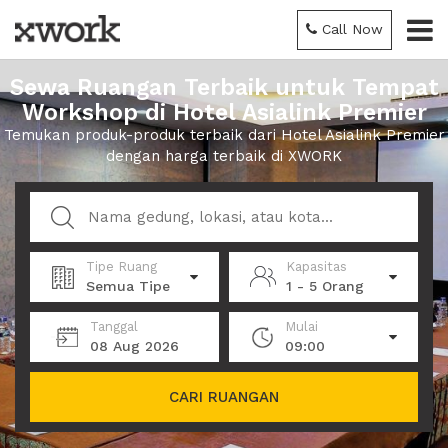
Call Now
Sewa Ruangan Terbaik untuk Tempat
Workshop di Hotel Asialink Premier
Temukan produk-produk terbaik dari Hotel Asialink Premier
dengan harga terbaik di XWORK
Tipe Ruang
Kapasitas
Semua Tipe
1 - 5 Orang
Tanggal
Mulai
08 Aug 2026
09:00
CARI RUANGAN