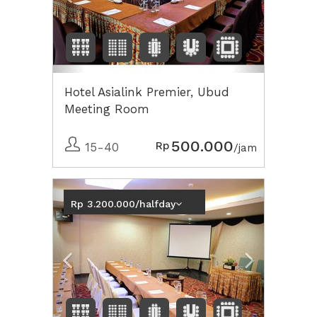
Hotel Asialink Premier, Ubud
Meeting Room
500.000
Rp
15-40
/jam
Previous
Next2
Rp 3.200.000/halfday