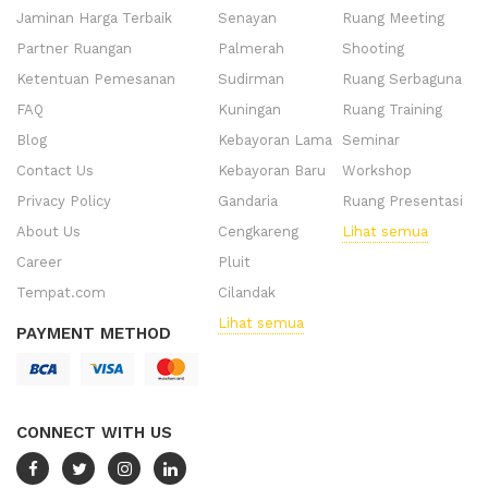
Jaminan Harga Terbaik
Senayan
Ruang Meeting
Partner Ruangan
Palmerah
Shooting
Ketentuan Pemesanan
Sudirman
Ruang Serbaguna
FAQ
Kuningan
Ruang Training
Blog
Kebayoran Lama
Seminar
Contact Us
Kebayoran Baru
Workshop
Privacy Policy
Gandaria
Ruang Presentasi
About Us
Cengkareng
Lihat semua
Career
Pluit
Tempat.com
Cilandak
Lihat semua
PAYMENT METHOD
CONNECT WITH US