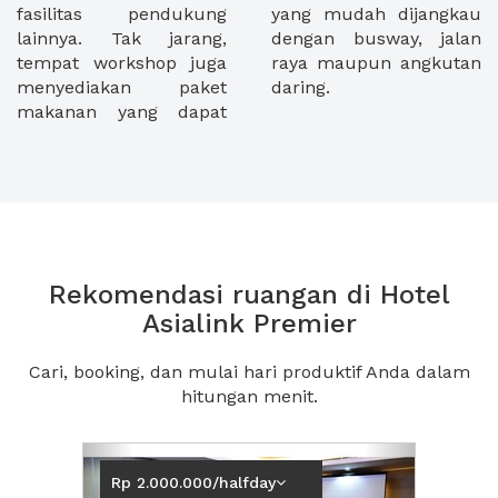
fasilitas pendukung
yang mudah dijangkau
lainnya. Tak jarang,
dengan busway, jalan
tempat workshop juga
raya maupun angkutan
menyediakan paket
daring.
makanan yang dapat
Rekomendasi ruangan di Hotel
Asialink Premier
Cari, booking, dan mulai hari produktif Anda dalam
hitungan menit.
Previous
Next2
Rp 2.000.000/halfday