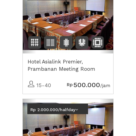
Hotel Asialink Premier,
Prambanan Meeting Room
500.000
Rp
15-40
/jam
Previous
Next2
Rp 2.000.000/halfday