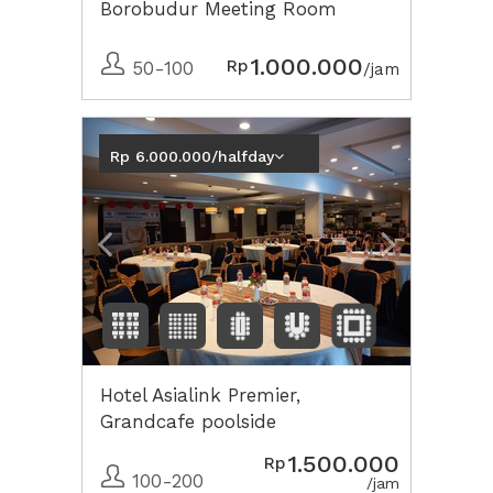
Borobudur Meeting Room
1.000.000
Rp
50-100
/jam
Previous
Next2
Rp 6.000.000/halfday
Hotel Asialink Premier,
Grandcafe poolside
1.500.000
Rp
100-200
/jam