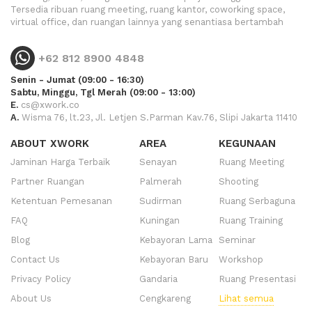
Tersedia ribuan ruang meeting, ruang kantor, coworking space,
virtual office, dan ruangan lainnya yang senantiasa bertambah
+62 812 8900 4848
Senin - Jumat (09:00 - 16:30)
Sabtu, Minggu, Tgl Merah (09:00 - 13:00)
E.
cs@xwork.co
A.
Wisma 76, lt.23, Jl. Letjen S.Parman Kav.76, Slipi Jakarta 11410
ABOUT XWORK
AREA
KEGUNAAN
Jaminan Harga Terbaik
Senayan
Ruang Meeting
Partner Ruangan
Palmerah
Shooting
Ketentuan Pemesanan
Sudirman
Ruang Serbaguna
FAQ
Kuningan
Ruang Training
Blog
Kebayoran Lama
Seminar
Contact Us
Kebayoran Baru
Workshop
Privacy Policy
Gandaria
Ruang Presentasi
About Us
Cengkareng
Lihat semua