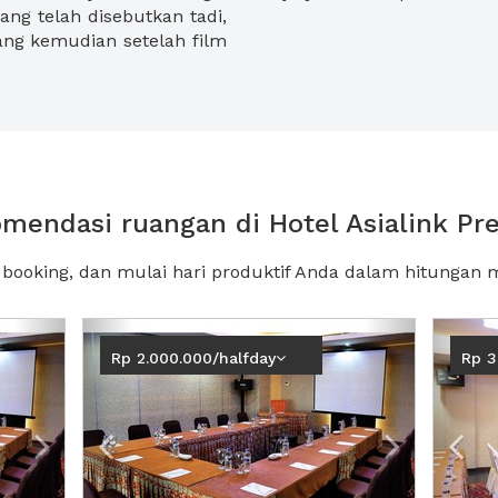
ang telah disebutkan tadi,
yang kemudian setelah film
mendasi ruangan di Hotel Asialink Pr
, booking, dan mulai hari produktif Anda dalam hitungan m
Next2
Previous
Next2
Pre
Rp 2.000.000/halfday
Rp 3