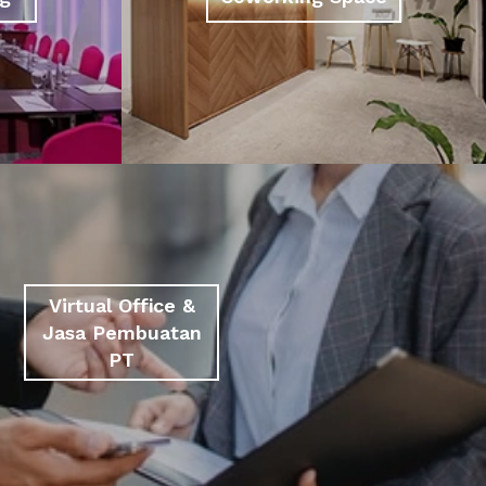
Virtual Office &
Jasa Pembuatan
PT