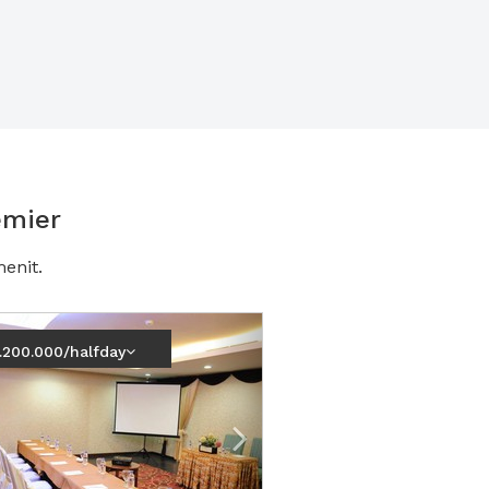
emier
enit.
vious
Next2
.200.000/halfday