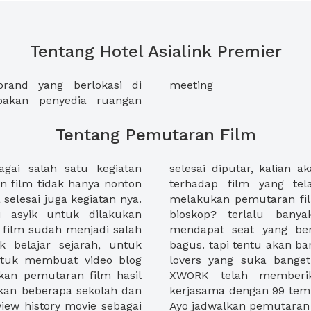
Tentang Hotel Asialink Premier
rand yang berlokasi di
meeting
pakan penyedia ruangan
Tentang Pemutaran Film
agai salah satu kegiatan
si atau memberikan review
n film tidak hanya nonton
alu dimana kalian biasa
 selesai juga kegiatan nya.
an-kegiatan tersebut? di
u asyik untuk dilakukan
 lain, belum lagi kita
film sudah menjadi salah
 di rumah? ok... pilihan
k belajar sejarah, untuk
on. nah untuk kalian movie
 untuk membuat video blog
jamaah sama temen2 nih.
kan pemutaran film hasil
 kami telah membangun
hkan beberapa sekolah dan
i dengan pemutaran film.
iew history movie sebagai
Ayo jadwalkan pemutaran 