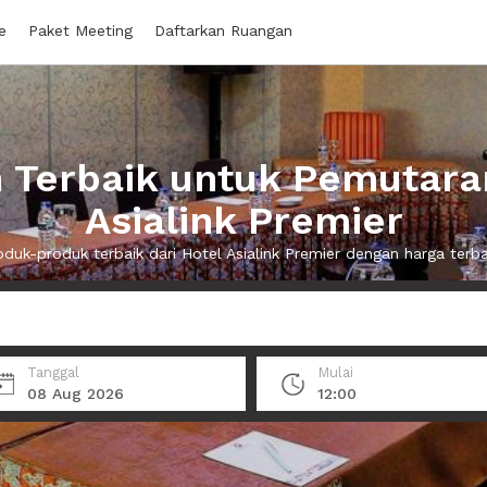
e
Paket Meeting
Daftarkan Ruangan
Terbaik untuk Pemutaran
Asialink Premier
duk-produk terbaik dari Hotel Asialink Premier dengan harga terb
Tanggal
Mulai
08 Aug 2026
12:00