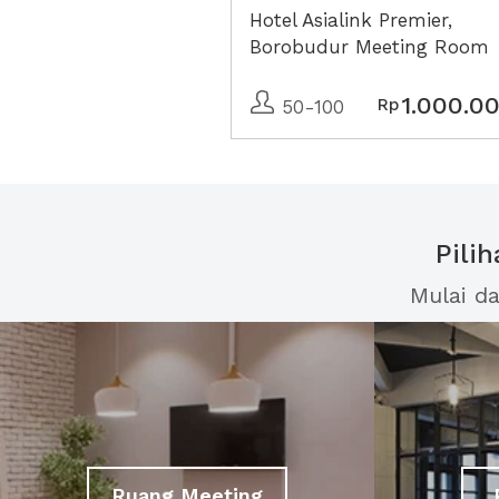
Hotel Asialink Premier,
Borobudur Meeting Room
1.000.0
Rp
50-100
Pili
Mulai d
Ruang Meeting