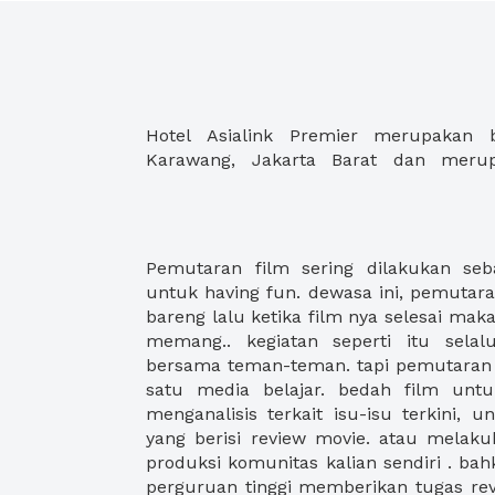
Hotel Asialink Premier merupakan b
Karawang, Jakarta Barat dan meru
Pemutaran film sering dilakukan seb
selesai diputar, kalian akan berdisku
untuk having fun. dewasa ini, pemutara
terhadap film yang telah diputar. l
bareng lalu ketika film nya selesai maka
melakukan pemutaran film untuk kegiat
memang.. kegiatan seperti itu selal
bioskop? terlalu banyak pengunjung
bersama teman-teman. tapi pemutaran 
mendapat seat yang berjauhan. fatau
satu media belajar. bedah film untu
bagus. tapi tentu akan banyak distructi
menganalisis terkait isu-isu terkini,
lovers yang suka banget nonton ber
yang berisi review movie. atau melaku
XWORK telah memberikan solusi.
produksi komunitas kalian sendiri . ba
kerjasama dengan 99 tempat yang sesua
perguruan tinggi memberikan tugas rev