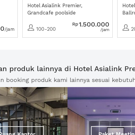
Hotel Asialink Premier,
Hotel
Grandcafe poolside
Ball
1.500.000
Rp
00
100-200
2
/jam
/jam
han produk lainnya di Hotel Asialink Pr
an booking produk kami lainnya sesuai kebutu
Ruang Kantor
Paket Meetin