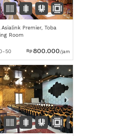
 Asialink Premier, Toba
ing Room
800.000
Rp
0-50
/jam
vious
Next2