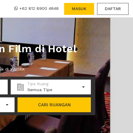
+62 812 8900 4848
MASUK
DAFTAR
 Film di Hotel
aik di XWORK
Tipe Ruang
Semua Tipe
CARI RUANGAN