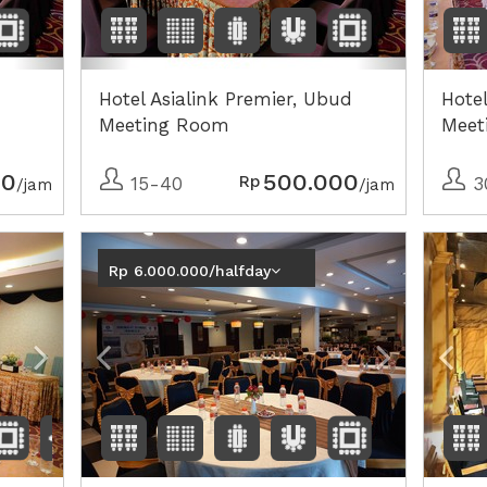
Hotel Asialink Premier, Ubud
Hotel
Meeting Room
Meet
00
500.000
Rp
15-40
3
/jam
/jam
Next2
Previous
Next2
Pre
Rp 6.000.000/halfday