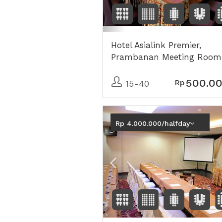
Hotel Asialink Premier,
Prambanan Meeting Room
500.0
Rp
15-40
Previous
Rp 4.000.000/halfday