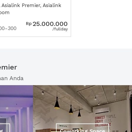
 Asialink Premier, Asialink
room
25.000.000
Rp
00-300
/fullday
emier
han Anda
g
Coworking Space