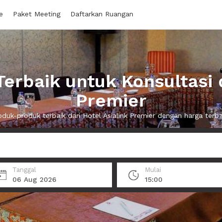
e
Paket Meeting
Daftarkan Ruangan
rbaik untuk Konsultasi d
Premier
duk-produk terbaik dari Hotel Asialink Premier dengan harga terb
Tanggal
Mulai
06 Aug 2026
15:00