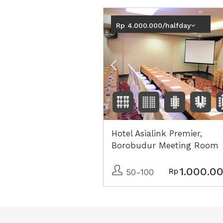
Previous
Rp 4.000.000/halfday
Hotel Asialink Premier,
Borobudur Meeting Room
1.000.0
Rp
50-100