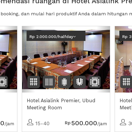
mendasi ruangan di Hotel Asialink Pr
, booking, dan mulai hari produktif Anda dalam hitungan m
Next2
Previous
Next2
Pre
Rp 2.000.000/halfday
Rp 3
Hotel Asialink Premier, Ubud
Hotel
Meeting Room
Meet
00
500.000
Rp
15-40
3
/jam
/jam