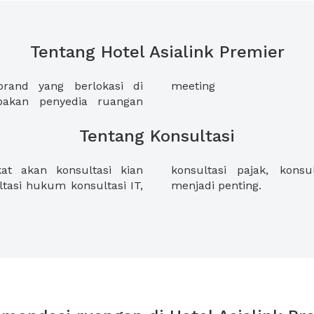
Tentang Hotel Asialink Premier
rand yang berlokasi di
meeting
pakan penyedia ruangan
Tentang Konsultasi
t akan konsultasi kian
an dan lain-lain, semua
ltasi hukum konsultasi IT,
menjadi penting.