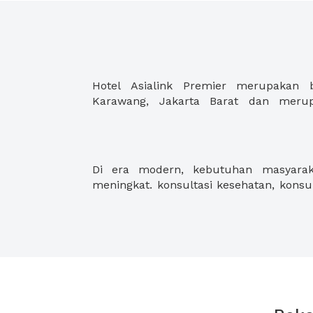
Hotel Asialink Premier merupakan b
Karawang, Jakarta Barat dan meru
Di era modern, kebutuhan masyaraka
konsultasi pajak, konsultasi keuang
meningkat. konsultasi kesehatan, konsu