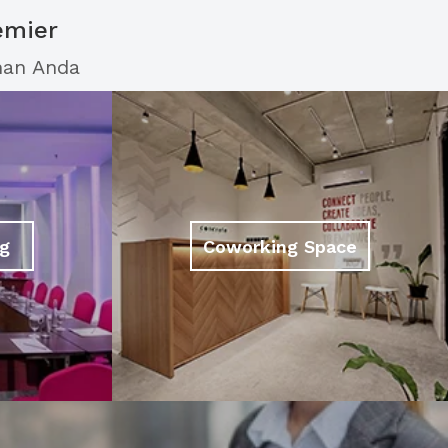
emier
han Anda
g
Coworking Space