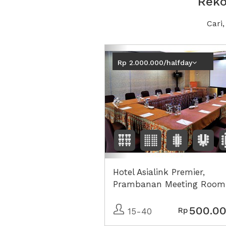
Reko
Cari
Previous
Rp 2.000.000/halfday
Hotel Asialink Premier,
Prambanan Meeting Room
500.0
Rp
15-40