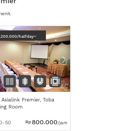
emier
enit.
vious
Next2
.200.000/halfday
 Asialink Premier, Toba
ing Room
800.000
Rp
0-50
/jam