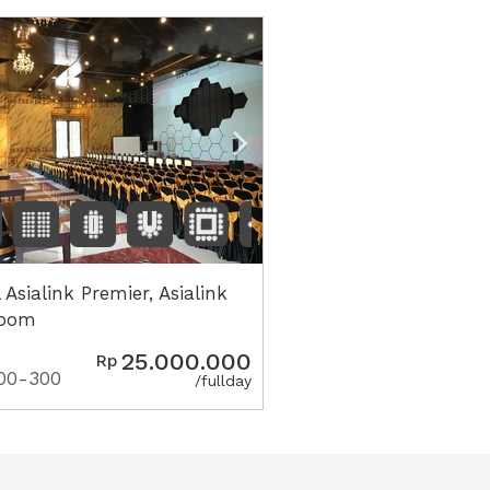
vious
Next2
 Asialink Premier, Asialink
room
25.000.000
Rp
00-300
/fullday