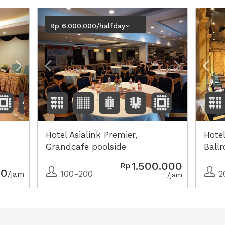
Next2
Previous
Next2
Pre
Rp 6.000.000/halfday
Hotel Asialink Premier,
Hotel
Grandcafe poolside
Ball
1.500.000
Rp
00
100-200
2
/jam
/jam