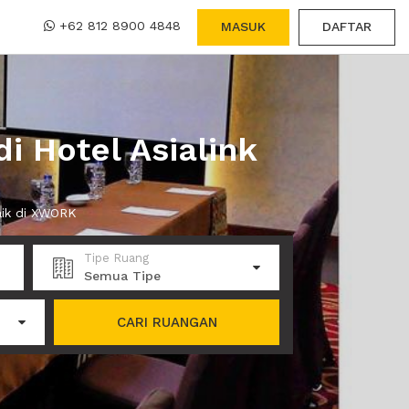
+62 812 8900 4848
MASUK
DAFTAR
i Hotel Asialink
aik di XWORK
Tipe Ruang
Semua Tipe
CARI RUANGAN