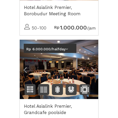
Hotel Asialink Premier,
Borobudur Meeting Room
1.000.000
Rp
50-100
/jam
Previous
Next2
Rp 6.000.000/halfday
Hotel Asialink Premier,
Grandcafe poolside