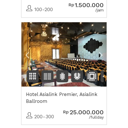
1.500.000
Rp
100-200
/jam
Previous
Next2
Hotel Asialink Premier, Asialink
Ballroom
25.000.000
Rp
200-300
/fullday