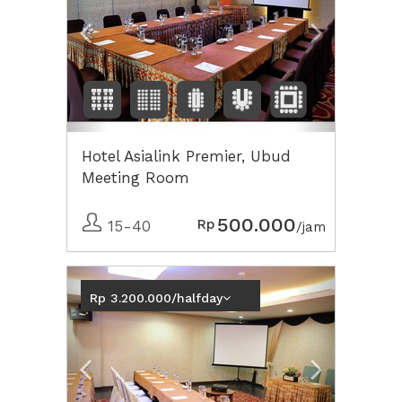
Hotel Asialink Premier, Ubud
Meeting Room
500.000
Rp
15-40
/jam
Previous
Next2
Rp 3.200.000/halfday