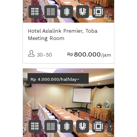
Hotel Asialink Premier, Toba
Meeting Room
800.000
Rp
30-50
/jam
Previous
Next2
Rp 4.000.000/halfday