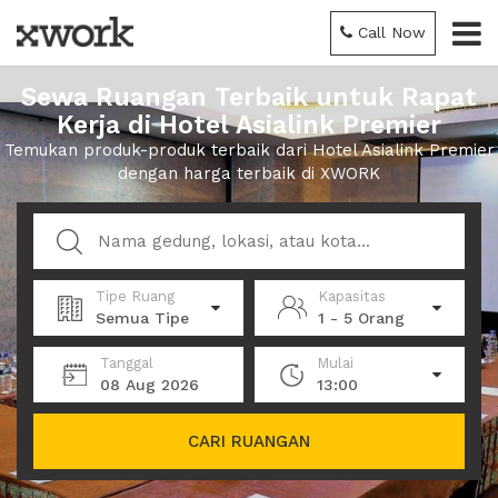
Call Now
Sewa Ruangan Terbaik untuk Rapat
Kerja di Hotel Asialink Premier
Temukan produk-produk terbaik dari Hotel Asialink Premier
dengan harga terbaik di XWORK
Tipe Ruang
Kapasitas
Semua Tipe
1 - 5 Orang
Tanggal
Mulai
08 Aug 2026
13:00
CARI RUANGAN