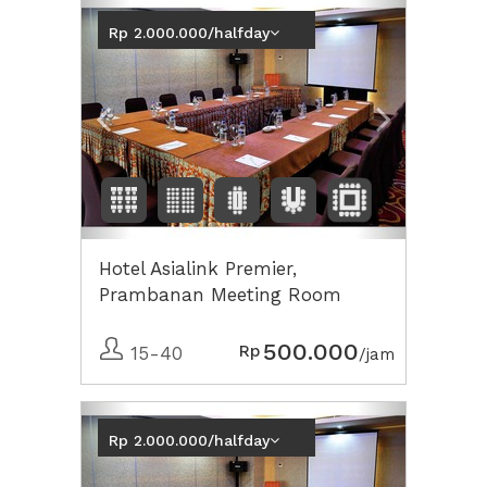
Previous
Next2
Rp 2.000.000/halfday
Hotel Asialink Premier,
Prambanan Meeting Room
500.000
Rp
15-40
/jam
Previous
Next2
Rp 2.000.000/halfday