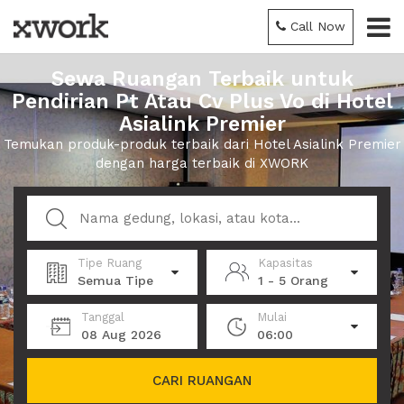
Call Now
Sewa Ruangan Terbaik untuk
Pendirian Pt Atau Cv Plus Vo di Hotel
Asialink Premier
Temukan produk-produk terbaik dari Hotel Asialink Premier
dengan harga terbaik di XWORK
Tipe Ruang
Kapasitas
Semua Tipe
1 - 5 Orang
Tanggal
Mulai
08 Aug 2026
06:00
CARI RUANGAN