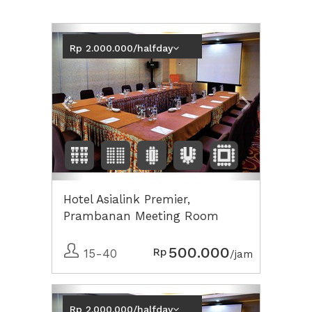
Previous
Next2
Rp 2.000.000/halfday
Hotel Asialink Premier,
Prambanan Meeting Room
500.000
Rp
15-40
/jam
Previous
Next2
Rp 2.000.000/halfday