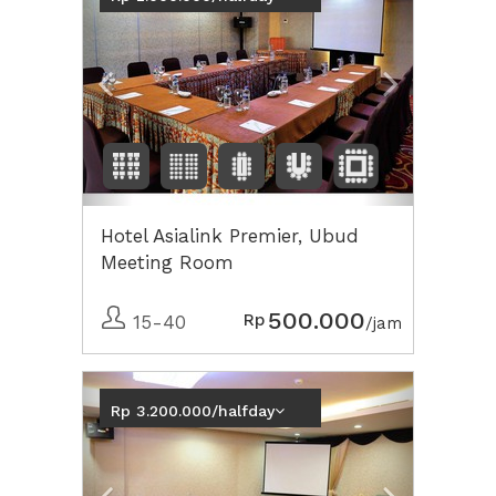
Hotel Asialink Premier, Ubud
Meeting Room
500.000
Rp
15-40
/jam
Previous
Next2
Rp 3.200.000/halfday