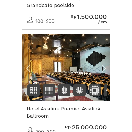
Grandcafe poolside
1.500.000
Rp
100-200
/jam
Previous
Next2
Hotel Asialink Premier, Asialink
Ballroom
25.000.000
Rp
200-300