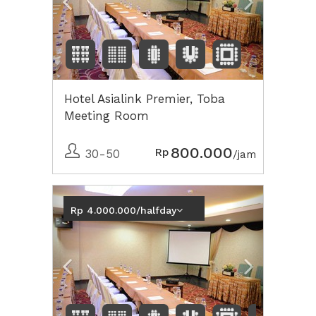
Hotel Asialink Premier, Toba
Meeting Room
800.000
Rp
30-50
/jam
Previous
Next2
Rp 4.000.000/halfday