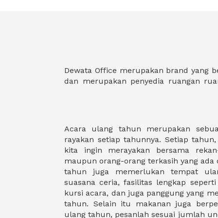
Dewata Office merupakan brand yang ber
dan merupakan penyedia ruangan ruan
Acara ulang tahun merupakan sebuah
agar menghindari kekurangan makanan 
rayakan setiap tahunnya. Setiap tahun,
undangan acara ulang tahun anda
kita ingin merayakan bersama rekan-
menemukan ruangan ulang tahun, baik
maupun orang-orang terkasih yang ada di
acara ulang tahun pernikahan, ulang
tahun juga memerlukan tempat ula
tahun perusahaan anda. XWORK menyed
suasana ceria, fasilitas lengkap sepert
namun juga fasilitas dan paket makana
kursi acara, dan juga panggung yang m
tahun. Selain itu makanan juga berp
ulang tahun, pesanlah sesuai jumlah u