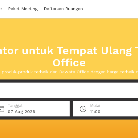
e
Paket Meeting
Daftarkan Ruangan
tor untuk Tempat Ulang 
Office
produk-produk terbaik dari Dewata Office dengan harga terbaik
Tanggal
Mulai
07 Aug 2026
11:00