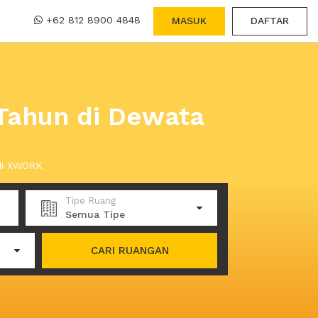
+62 812 8900 4848
MASUK
DAFTAR
Tahun di Dewata
 di XWORK
Tipe Ruang
Semua Tipe
CARI RUANGAN