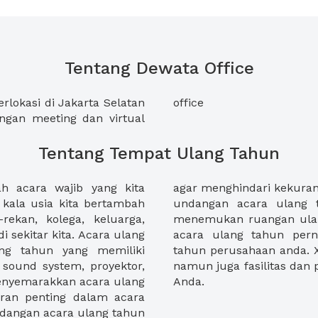
Tentang Dewata Office
lokasi di Jakarta Selatan
office
gan meeting dan virtual
Tentang Tempat Ulang Tahun
 acara wajib yang kita
yang berakibat kecewanya
 kala usia kita bertambah
. XWORK membantu anda
rekan, kolega, keluarga,
 acara ulang tahun anak,
 sekitar kita. Acara ulang
 tahun organisasi, ulang
ng tahun yang memiliki
iakan tak hanya ruangan,
i sound system, proyektor,
n untuk acara ulang tahun
enyemarakkan acara ulang
Anda.
eran penting dalam acara
ndangan acara ulang tahun