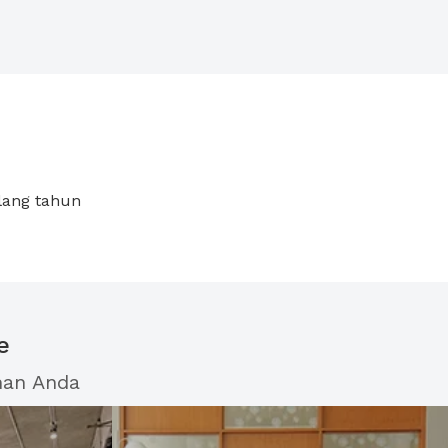
lang tahun
e
han Anda