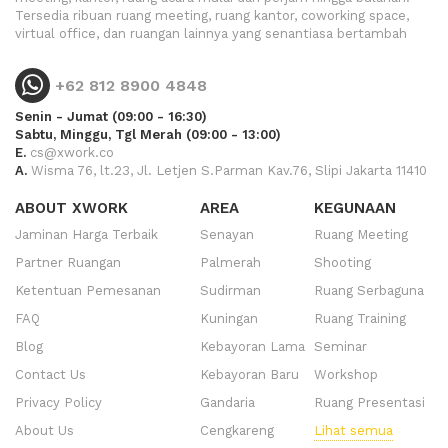
Tersedia ribuan ruang meeting, ruang kantor, coworking space,
virtual office, dan ruangan lainnya yang senantiasa bertambah
+62 812 8900 4848
Senin - Jumat (09:00 - 16:30)
Sabtu, Minggu, Tgl Merah (09:00 - 13:00)
E.
cs@xwork.co
A.
Wisma 76, lt.23, Jl. Letjen S.Parman Kav.76, Slipi Jakarta 11410
ABOUT XWORK
AREA
KEGUNAAN
Jaminan Harga Terbaik
Senayan
Ruang Meeting
Partner Ruangan
Palmerah
Shooting
Ketentuan Pemesanan
Sudirman
Ruang Serbaguna
FAQ
Kuningan
Ruang Training
Blog
Kebayoran Lama
Seminar
Contact Us
Kebayoran Baru
Workshop
Privacy Policy
Gandaria
Ruang Presentasi
About Us
Cengkareng
Lihat semua