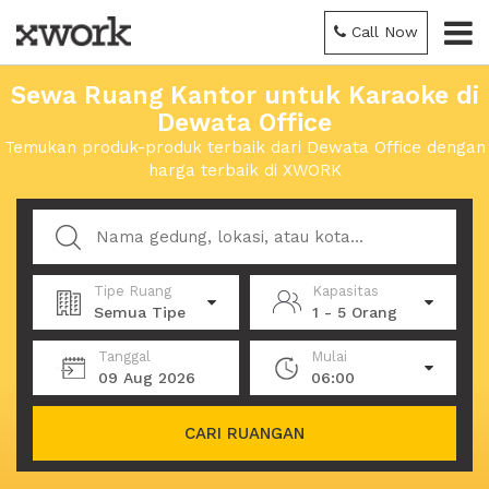
Call Now
Sewa Ruang Kantor untuk Karaoke di
Dewata Office
Temukan produk-produk terbaik dari Dewata Office dengan
harga terbaik di XWORK
Tipe Ruang
Kapasitas
Semua Tipe
1 - 5 Orang
Tanggal
Mulai
09 Aug 2026
06:00
CARI RUANGAN