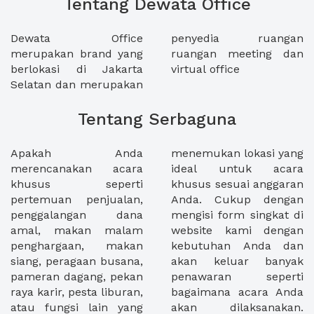
Tentang Dewata Office
Dewata Office
penyedia ruangan
merupakan brand yang
ruangan meeting dan
berlokasi di Jakarta
virtual office
Selatan dan merupakan
Tentang Serbaguna
Apakah Anda
menemukan lokasi yang
merencanakan acara
ideal untuk acara
khusus seperti
khusus sesuai anggaran
pertemuan penjualan,
Anda. Cukup dengan
penggalangan dana
mengisi form singkat di
amal, makan malam
website kami dengan
penghargaan, makan
kebutuhan Anda dan
siang, peragaan busana,
akan keluar banyak
pameran dagang, pekan
penawaran seperti
raya karir, pesta liburan,
bagaimana acara Anda
atau fungsi lain yang
akan dilaksanakan.