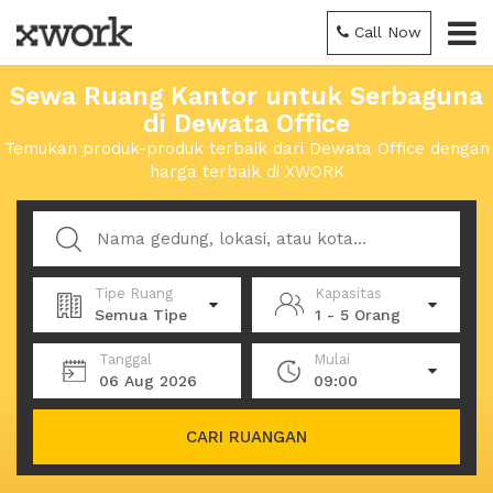
Call Now
Sewa Ruang Kantor untuk Serbaguna
di Dewata Office
Temukan produk-produk terbaik dari Dewata Office dengan
harga terbaik di XWORK
Tipe Ruang
Kapasitas
Semua Tipe
1 - 5 Orang
Tanggal
Mulai
06 Aug 2026
09:00
CARI RUANGAN