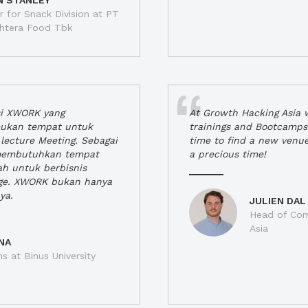
N STANLEY
 for Snack Division at PT
jahtera Food Tbk
si XWORK yang
At Growth Hacking Asia w
ukan tempat untuk
trainings and Bootcamps
lecture Meeting. Sebagai
time to find a new venu
 membutuhkan tempat
a precious time!
h untuk berbisnis
ge. XWORK bukan hanya
ya.
JULIEN DAL
Head of Com
Asia
NA
ns at Binus University