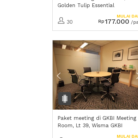
Golden Tulip Essential
Tangerang
MULAI DA
177.000
Rp
30
/p
Previous
Paket meeting di GKBI Meeting
Room, Lt 39, Wisma GKBI
MULAI DA