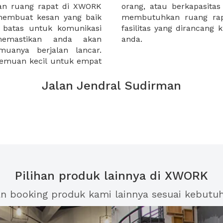
dan ruang rapat di XWORK
luhan orang. Apakah anda
embuat kesan yang baik
? anda akan menemukan
batas untuk komunikasi
uk memastikan kesuksesan
emastikan anda akan
anda.
uanya berjalan lancar.
emuan kecil untuk empat
Jalan Jendral Sudirman
Pilihan produk lainnya di XWORK
an booking produk kami lainnya sesuai kebutu