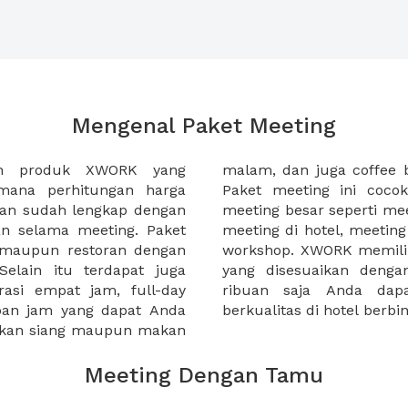
Mengenal Paket Meeting
ah produk XWORK yang
-sela acara meeting Anda.
imana perhitungan harga
da yang ingin menggelar
ian sudah lengkap dengan
tahun, meeting awal tahun,
an selama meeting. Paket
, atau seminar harian atau
, maupun restoran dengan
ket meeting yang lengkap
elain itu terdapat juga
nda, mulai dibawah 100
rasi empat jam, full-day
ti paket meeting yang
apan jam yang dapat Anda
berkualitas di hotel berb
makan siang maupun makan
Meeting Dengan Tamu