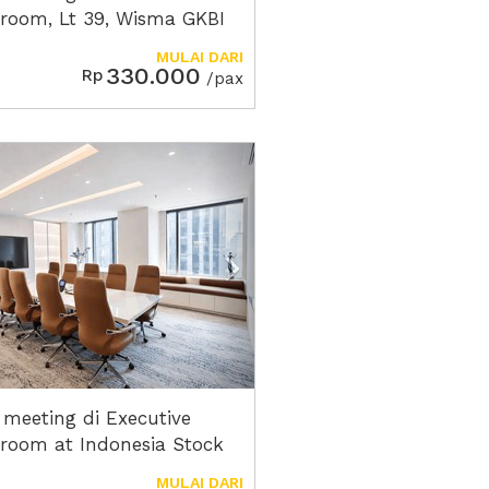
room, Lt 39, Wisma GKBI
MULAI DARI
330.000
Rp
/pax
ious
Next2
 meeting di Executive
room at Indonesia Stock
nge Tower 2, Lt 17, Bursa
MULAI DARI