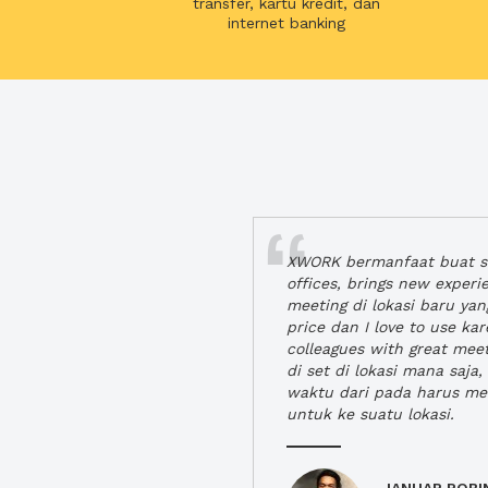
transfer, kartu kredit, dan
internet banking
XWORK bermanfaat buat se
offices, brings new exper
meeting di lokasi baru ya
price dan I love to use ka
colleagues with great mee
di set di lokasi mana saj
waktu dari pada harus m
untuk ke suatu lokasi.