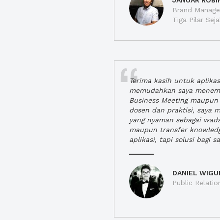
JANUAR ROBI
Brand Manager
Tiga Pilar Se
Terima kasih untuk aplika
memudahkan saya menem
Business Meeting maupun 
dosen dan praktisi, saya
yang nyaman sebagai wada
maupun transfer knowled
aplikasi, tapi solusi bagi sa
DANIEL WIGU
Public Relatio