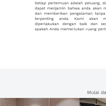
Setiap pertemuan adalah peluang, 
orang, atau berkapasitas hingga pu
dapat menjamin bahwa anda akan m
membutuhkan ruang rapat mewah
dan memberikan pengalaman tanpa 
fasilitas yang dirancang khusus unt
terpenting anda. Kami akan m
diperlakukan dengan baik dan sem
apakah Anda memerlukan ruang pert
Mulai d