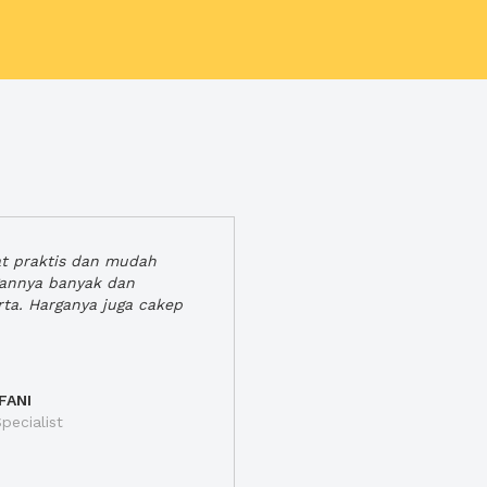
at praktis dan mudah
gannya banyak dan
rta. Harganya juga cakep
FANI
pecialist