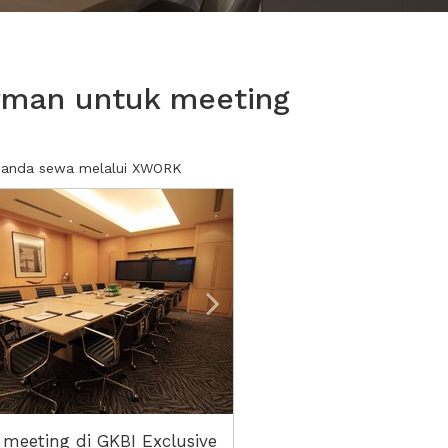
irman untuk meeting
at anda sewa melalui XWORK
ious
Next2
 meeting di GKBI Exclusive