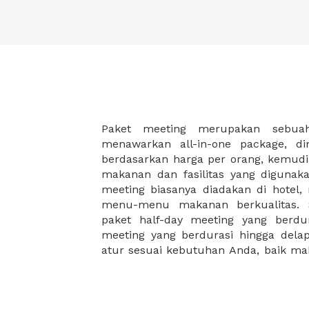
Paket meeting merupakan sebu
malam, dan juga coffee break disela
menawarkan all-in-one package, d
Paket meeting ini cocok untuk An
berdasarkan harga per orang, kemud
meeting besar seperti meeting akhir 
makanan dan fasilitas yang digunak
meeting di hotel, meeting di restoran
meeting biasanya diadakan di hotel
workshop. XWORK memiliki pilihan pa
menu-menu makanan berkualitas. S
yang disesuaikan dengan budget A
paket half-day meeting yang berdu
ribuan saja Anda dapat menikma
meeting yang berdurasi hingga del
atur sesuai kebutuhan Anda, baik 