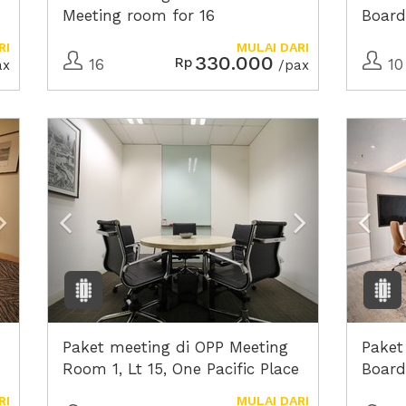
Meeting room for 16
Board
professionals, One Pacific Place
RI
MULAI DARI
330.000
Rp
16
10
ax
/pax
Next2
Previous
Next2
Prev
Paket meeting di OPP Meeting
Paket
Room 1, Lt 15, One Pacific Place
Board
Excha
RI
MULAI DARI