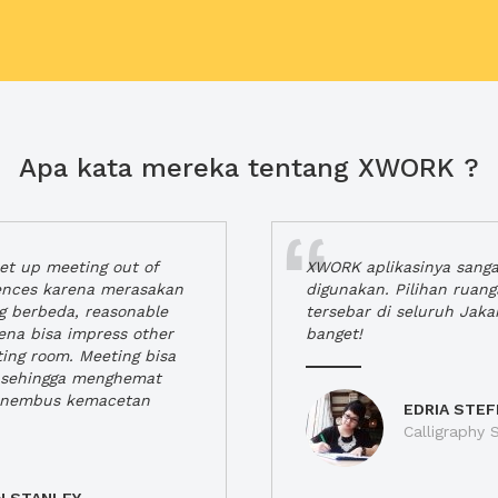
Apa kata mereka tentang XWORK ?
t up meeting out of
XWORK aplikasinya sang
iences karena merasakan
digunakan. Pilihan ruan
ng berbeda, reasonable
tersebar di seluruh Jaka
rena bisa impress other
banget!
ting room. Meeting bisa
a, sehingga menghemat
enembus kemacetan
EDRIA STEF
Calligraphy S