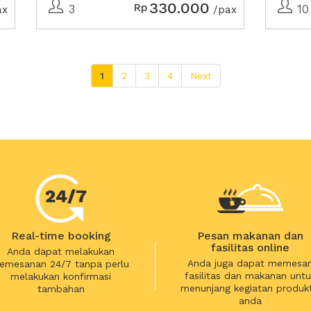
Efek 
330.000
Rp
3
10
ax
/pax
1
2
3
4
Next
Real-time booking
Pesan makanan dan
fasilitas online
Anda dapat melakukan
Anda juga dapat memesa
emesanan 24/7 tanpa perlu
fasilitas dan makanan untu
melakukan konfirmasi
menunjang kegiatan produkt
tambahan
anda