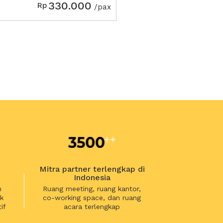
Indonesia SCBD
330.000
Rp
/pax
Mitra partner terlengkap di
Indonesia
n
Ruang meeting, ruang kantor,
k
co-working space, dan ruang
if
acara terlengkap