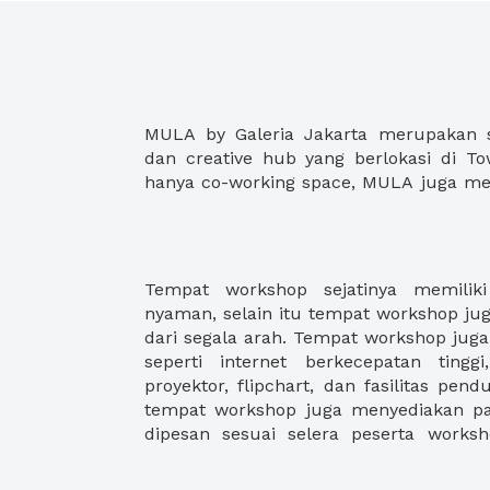
MULA by Galeria Jakarta merupakan 
auditorium dan jalur distribusi melal
dan creative hub yang berlokasi di To
hanya co-working space, MULA juga me
Tempat workshop sejatinya memilik
makin cemerlang dengan sewa temp
nyaman, selain itu tempat workshop ju
karena Anda dapat menemukan tempat 
dari segala arah. Tempat workshop juga 
lengkap dengan fasilitas dan makanan, se
seperti internet berkecepatan tinggi,
ratusan lokasi strategis yang mudah 
proyektor, flipchart, dan fasilitas pend
tempat workshop juga menyediakan p
dipesan sesuai selera peserta works