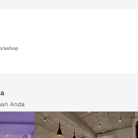
orkshop
ua
han Anda