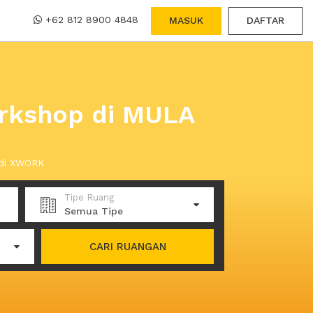
+62 812 8900 4848
MASUK
DAFTAR
rkshop di MULA
 di XWORK
Tipe Ruang
Semua Tipe
CARI RUANGAN