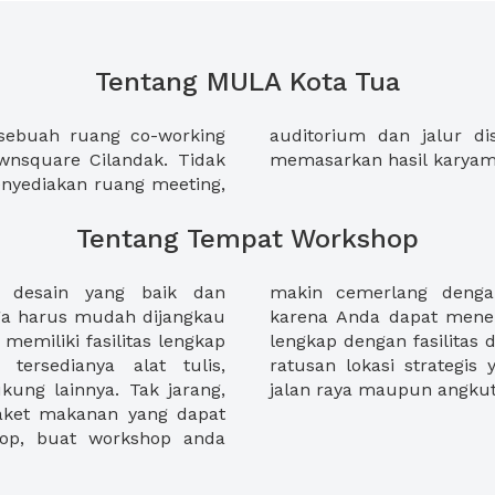
Tentang MULA Kota Tua
sebuah ruang co-working
ui Galeria Jakarta untuk
wnsquare Cilandak. Tidak
memasarkan hasil karyam
nyediakan ruang meeting,
Tentang Tempat Workshop
i desain yang baik dan
at workshop di XWORK,
ga harus mudah dijangkau
workshop idaman disini,
memiliki fasilitas lengkap
lain itu juga berlokasi di
 tersedianya alat tulis,
dijangkau dengan busway,
ukung lainnya. Tak jarang,
jalan raya maupun angkut
aket makanan yang dapat
hop, buat workshop anda