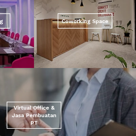
g
Coworking Space
Virtual Office &
Jasa Pembuatan
PT