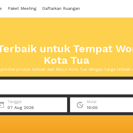
e
Paket Meeting
Daftarkan Ruangan
Terbaik untuk Tempat Wo
Kota Tua
produk-produk terbaik dari MULA Kota Tua dengan harga terbaik
Tanggal
Mulai
07 Aug 2026
10:00