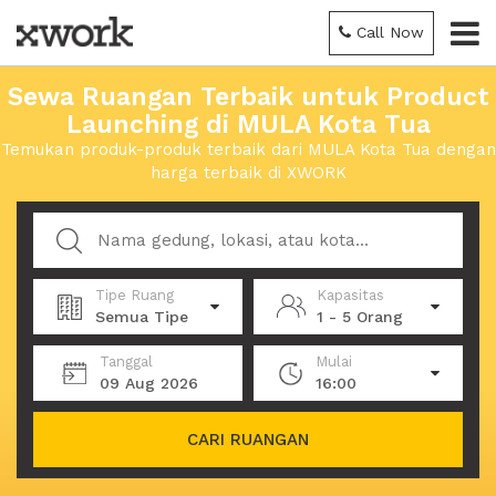
Call Now
Sewa Ruangan Terbaik untuk Product
Launching di MULA Kota Tua
Temukan produk-produk terbaik dari MULA Kota Tua dengan
harga terbaik di XWORK
Tipe Ruang
Kapasitas
Semua Tipe
1 - 5 Orang
Tanggal
Mulai
09 Aug 2026
16:00
CARI RUANGAN