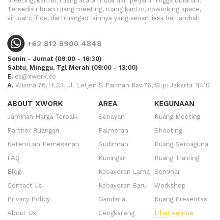
meeting, kantor, ruang acara mulai dari perjam hingga bulanan.
Tersedia ribuan ruang meeting, ruang kantor, coworking space,
virtual office, dan ruangan lainnya yang senantiasa bertambah
+62 812 8900 4848
Senin - Jumat (09:00 - 16:30)
Sabtu, Minggu, Tgl Merah (09:00 - 13:00)
E.
cs@xwork.co
A.
Wisma 76, lt.23, Jl. Letjen S.Parman Kav.76, Slipi Jakarta 11410
ABOUT XWORK
AREA
KEGUNAAN
Jaminan Harga Terbaik
Senayan
Ruang Meeting
Partner Ruangan
Palmerah
Shooting
Ketentuan Pemesanan
Sudirman
Ruang Serbaguna
FAQ
Kuningan
Ruang Training
Blog
Kebayoran Lama
Seminar
Contact Us
Kebayoran Baru
Workshop
Privacy Policy
Gandaria
Ruang Presentasi
About Us
Cengkareng
Lihat semua