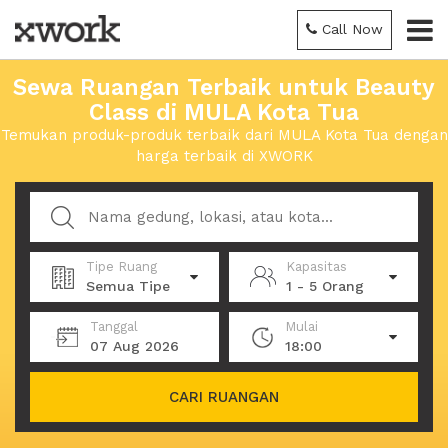
Call Now
Sewa Ruangan Terbaik untuk Beauty
Class di MULA Kota Tua
Temukan produk-produk terbaik dari MULA Kota Tua dengan
harga terbaik di XWORK
Tipe Ruang
Kapasitas
Semua Tipe
1 - 5 Orang
Tanggal
Mulai
07 Aug 2026
18:00
CARI RUANGAN