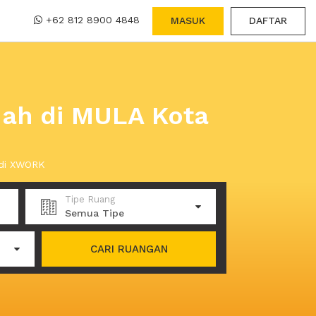
+62 812 8900 4848
MASUK
DAFTAR
dah di MULA Kota
 di XWORK
Tipe Ruang
Semua Tipe
CARI RUANGAN