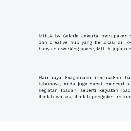
MULA by Galeria Jakarta merupakan 
auditorium dan jalur distribusi melal
dan creative hub yang berlokasi di To
hanya co-working space, MULA juga me
Hari raya keagamaan merupakan hari
mencari sewa tempat untuk ibadah di
tahunnya, Anda juga dapat mencari 
juga dapat menambahkan fasilitas da
kegiatan Ibadah, seperti kegiatan iba
ibadah waisak, ibadah pengajian, maup