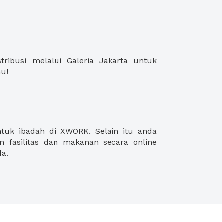
u!
da.