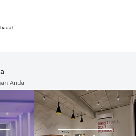
ibadah
ua
han Anda