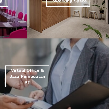
g
Coworking Space
Virtual Office &
Jasa Pembuatan
PT