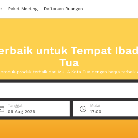
e
Paket Meeting
Daftarkan Ruangan
rbaik untuk Tempat Iba
Tua
produk-produk terbaik dari MULA Kota Tua dengan harga terbaik
Tanggal
Mulai
06 Aug 2026
17:00