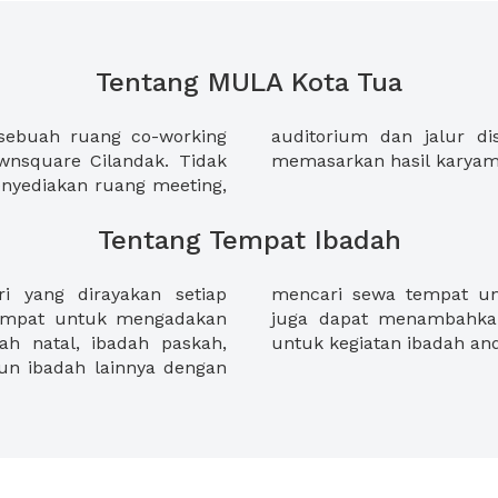
Tentang MULA Kota Tua
sebuah ruang co-working
ui Galeria Jakarta untuk
wnsquare Cilandak. Tidak
memasarkan hasil karyam
nyediakan ruang meeting,
Tentang Tempat Ibadah
 yang dirayakan setiap
 XWORK. Selain itu anda
tempat untuk mengadakan
n makanan secara online
dah natal, ibadah paskah,
untuk kegiatan ibadah an
un ibadah lainnya dengan