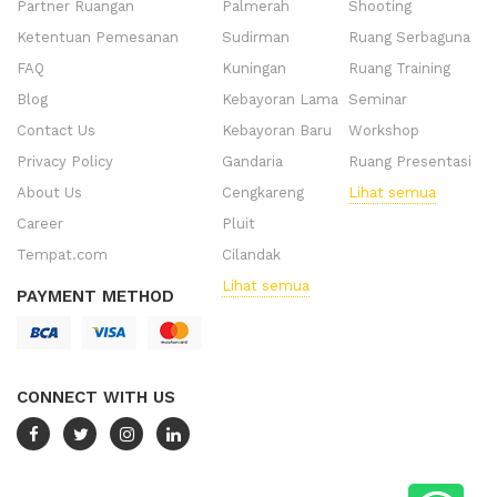
Partner Ruangan
Palmerah
Shooting
Ketentuan Pemesanan
Sudirman
Ruang Serbaguna
FAQ
Kuningan
Ruang Training
Blog
Kebayoran Lama
Seminar
Contact Us
Kebayoran Baru
Workshop
Privacy Policy
Gandaria
Ruang Presentasi
About Us
Cengkareng
Lihat semua
Career
Pluit
Tempat.com
Cilandak
Lihat semua
PAYMENT METHOD
CONNECT WITH US