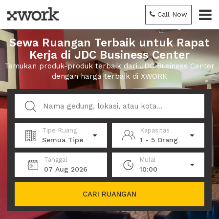
Call Now
Sewa Ruangan Terbaik untuk Rapat
Kerja di JDC Business Center
Temukan produk-produk terbaik dari JDC Business Center
dengan harga terbaik di XWORK
Tipe Ruang
Kapasitas
Semua Tipe
1 - 5 Orang
Tanggal
Mulai
07 Aug 2026
10:00
CARI RUANGAN