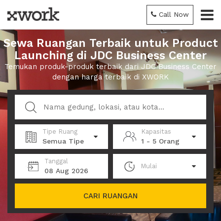
Call Now
Sewa Ruangan Terbaik untuk Product
Launching di JDC Business Center
Temukan produk-produk terbaik dari JDC Business Center
dengan harga terbaik di XWORK
Tipe Ruang
Kapasitas
Semua Tipe
1 - 5 Orang
Tanggal
Mulai
08 Aug 2026
CARI RUANGAN