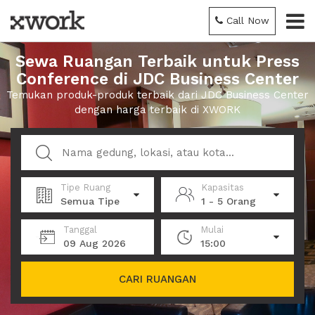
Call Now
Sewa Ruangan Terbaik untuk Press
Conference di JDC Business Center
Temukan produk-produk terbaik dari JDC Business Center
dengan harga terbaik di XWORK
Tipe Ruang
Kapasitas
Semua Tipe
1 - 5 Orang
Tanggal
Mulai
09 Aug 2026
15:00
CARI RUANGAN