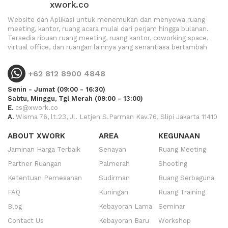
xwork.co
Website dan Aplikasi untuk menemukan dan menyewa ruang
meeting, kantor, ruang acara mulai dari perjam hingga bulanan.
Tersedia ribuan ruang meeting, ruang kantor, coworking space,
virtual office, dan ruangan lainnya yang senantiasa bertambah
+62 812 8900 4848
Senin - Jumat (09:00 - 16:30)
Sabtu, Minggu, Tgl Merah (09:00 - 13:00)
E.
cs@xwork.co
A.
Wisma 76, lt.23, Jl. Letjen S.Parman Kav.76, Slipi Jakarta 11410
ABOUT XWORK
AREA
KEGUNAAN
Jaminan Harga Terbaik
Senayan
Ruang Meeting
Partner Ruangan
Palmerah
Shooting
Ketentuan Pemesanan
Sudirman
Ruang Serbaguna
FAQ
Kuningan
Ruang Training
Blog
Kebayoran Lama
Seminar
Contact Us
Kebayoran Baru
Workshop