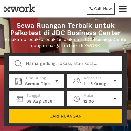
Call Now
Sewa Ruangan Terbaik untuk
Psikotest di JDC Business Center
Temukan produk-produk terbaik dari JDC Business Center
dengan harga terbaik di XWORK
Tipe Ruang
Kapasitas
Semua Tipe
1 - 5 Orang
Tanggal
Mulai
08 Aug 2026
12:00
CARI RUANGAN