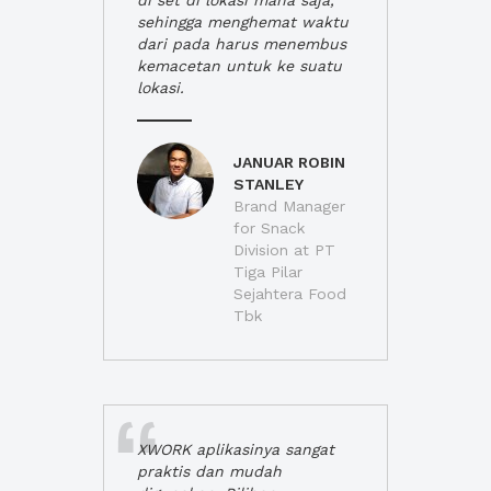
di set di lokasi mana saja,
sehingga menghemat waktu
dari pada harus menembus
kemacetan untuk ke suatu
lokasi.
JANUAR ROBIN
STANLEY
Brand Manager
for Snack
Division at PT
Tiga Pilar
Sejahtera Food
Tbk
XWORK aplikasinya sangat
praktis dan mudah