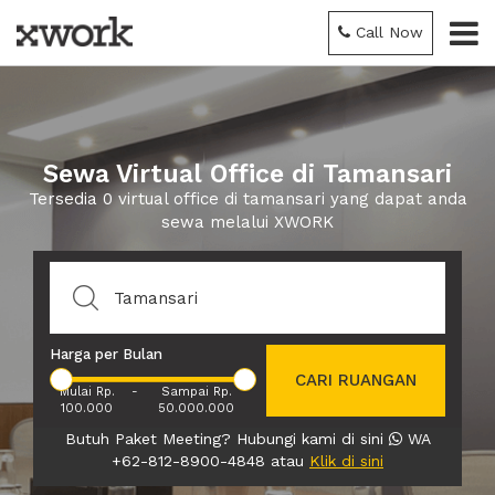
Call Now
Sewa Virtual Office di Tamansari
Tersedia 0 virtual office di tamansari yang dapat anda
sewa melalui XWORK
Harga per Bulan
CARI RUANGAN
Mulai Rp.
-
Sampai Rp.
100.000
50.000.000
Butuh Paket Meeting? Hubungi kami di sini
WA
+62-812-8900-4848 atau
Klik di sini