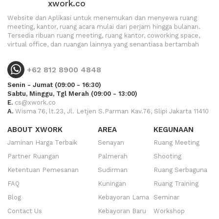
xwork.co
Website dan Aplikasi untuk menemukan dan menyewa ruang
meeting, kantor, ruang acara mulai dari perjam hingga bulanan.
Tersedia ribuan ruang meeting, ruang kantor, coworking space,
virtual office, dan ruangan lainnya yang senantiasa bertambah
+62 812 8900 4848
Senin - Jumat (09:00 - 16:30)
Sabtu, Minggu, Tgl Merah (09:00 - 13:00)
E.
cs@xwork.co
A.
Wisma 76, lt.23, Jl. Letjen S.Parman Kav.76, Slipi Jakarta 11410
ABOUT XWORK
AREA
KEGUNAAN
Jaminan Harga Terbaik
Senayan
Ruang Meeting
Partner Ruangan
Palmerah
Shooting
Ketentuan Pemesanan
Sudirman
Ruang Serbaguna
FAQ
Kuningan
Ruang Training
Blog
Kebayoran Lama
Seminar
Contact Us
Kebayoran Baru
Workshop