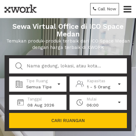
Call Now
Sewa Virtual Office di ICO Space
Medan
Temukan produk-produk terbaik dari ICO Space Medan
dengan harga terbaik di XWORK
Tipe Ruang
Kapasitas
Semua Tipe
1 - 5 Orang
Tanggal
Mulai
08 Aug 2026
06:00
CARI RUANGAN