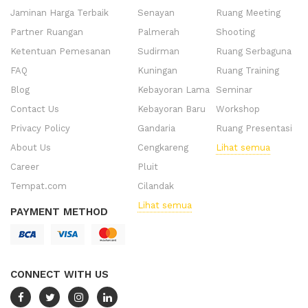
Jaminan Harga Terbaik
Senayan
Ruang Meeting
Partner Ruangan
Palmerah
Shooting
Ketentuan Pemesanan
Sudirman
Ruang Serbaguna
FAQ
Kuningan
Ruang Training
Blog
Kebayoran Lama
Seminar
Contact Us
Kebayoran Baru
Workshop
Privacy Policy
Gandaria
Ruang Presentasi
About Us
Cengkareng
Lihat semua
Career
Pluit
Tempat.com
Cilandak
Lihat semua
PAYMENT METHOD
CONNECT WITH US