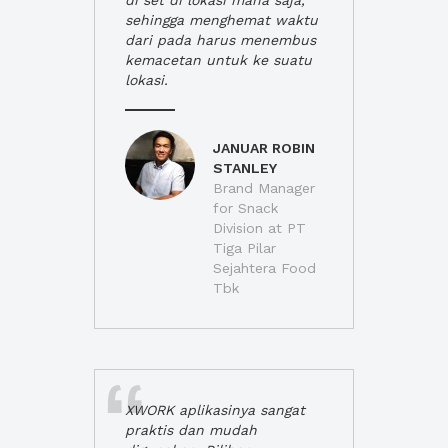
di set di lokasi mana saja,
sehingga menghemat waktu
dari pada harus menembus
kemacetan untuk ke suatu
lokasi.
JANUAR ROBIN
STANLEY
Brand Manager
for Snack
Division at PT
Tiga Pilar
Sejahtera Food
Tbk
XWORK aplikasinya sangat
praktis dan mudah