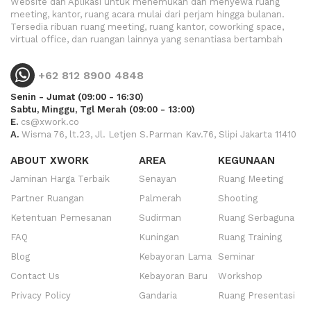
Website dan Aplikasi untuk menemukan dan menyewa ruang
meeting, kantor, ruang acara mulai dari perjam hingga bulanan.
Tersedia ribuan ruang meeting, ruang kantor, coworking space,
virtual office, dan ruangan lainnya yang senantiasa bertambah
+62 812 8900 4848
Senin - Jumat (09:00 - 16:30)
Sabtu, Minggu, Tgl Merah (09:00 - 13:00)
E.
cs@xwork.co
A.
Wisma 76, lt.23, Jl. Letjen S.Parman Kav.76, Slipi Jakarta 11410
ABOUT XWORK
AREA
KEGUNAAN
Jaminan Harga Terbaik
Senayan
Ruang Meeting
Partner Ruangan
Palmerah
Shooting
Ketentuan Pemesanan
Sudirman
Ruang Serbaguna
FAQ
Kuningan
Ruang Training
Blog
Kebayoran Lama
Seminar
Contact Us
Kebayoran Baru
Workshop
Privacy Policy
Gandaria
Ruang Presentasi