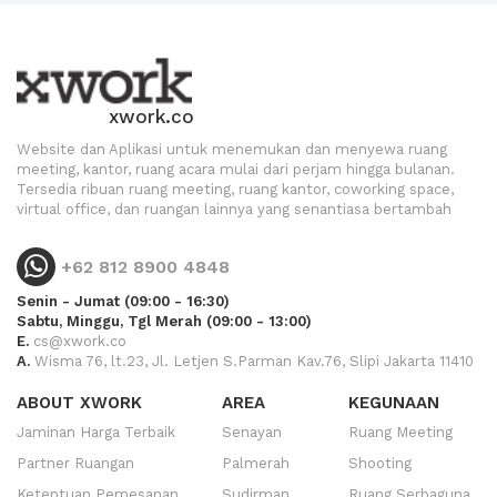
xwork.co
Website dan Aplikasi untuk menemukan dan menyewa ruang
meeting, kantor, ruang acara mulai dari perjam hingga bulanan.
Tersedia ribuan ruang meeting, ruang kantor, coworking space,
virtual office, dan ruangan lainnya yang senantiasa bertambah
+62 812 8900 4848
Senin - Jumat (09:00 - 16:30)
Sabtu, Minggu, Tgl Merah (09:00 - 13:00)
E.
cs@xwork.co
A.
Wisma 76, lt.23, Jl. Letjen S.Parman Kav.76, Slipi Jakarta 11410
ABOUT XWORK
AREA
KEGUNAAN
Jaminan Harga Terbaik
Senayan
Ruang Meeting
Partner Ruangan
Palmerah
Shooting
Ketentuan Pemesanan
Sudirman
Ruang Serbaguna