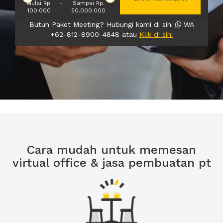
Mulai Rp.
-
Sampai Rp.
100.000
50.000.000
Butuh Paket Meeting? Hubungi kami di sini
WA
+62-812-8900-4848 atau
Klik di sini
Cara mudah untuk memesan
virtual office & jasa pembuatan pt