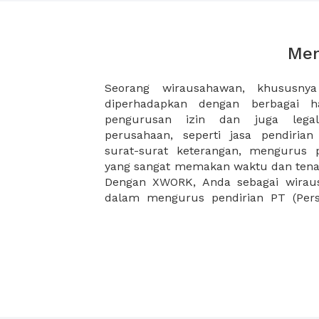
Men
Seorang wirausahawan, khususny
(Persekutuan Komanditer) Anda karen
diperhadapkan dengan berbagai h
paket jasa pendirian PT dan CV di 
pengurusan izin dan juga legal
Pelayanan Pajak dengan bundling Virt
perusahaan, seperti jasa pendiria
alamat legalitas untuk perusahaan A
surat-surat keterangan, mengurus 
sehingga Anda akan hemat waktu,
yang sangat memakan waktu dan tenag
hemat biaya sewa kantor hingga
Dengan XWORK, Anda sebagai wiraus
dalam mengurus pendirian PT (Pers