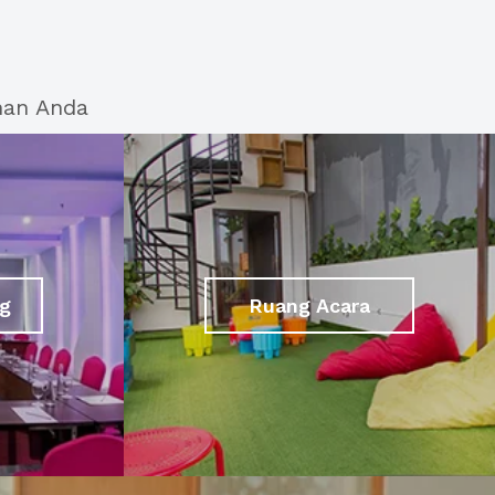
han Anda
g
Ruang Acara