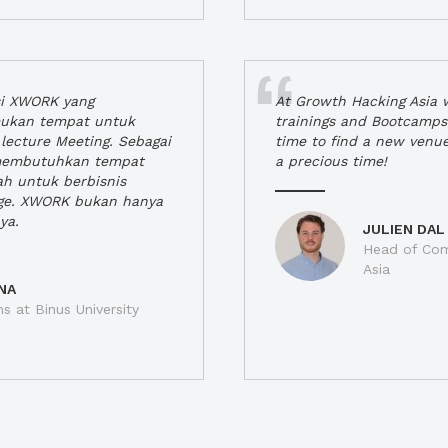
si XWORK yang
At Growth Hacking Asia w
ukan tempat untuk
trainings and Bootcamps
lecture Meeting. Sebagai
time to find a new venu
 membutuhkan tempat
a precious time!
h untuk berbisnis
ge. XWORK bukan hanya
ya.
JULIEN DAL
Head of Com
Asia
NA
ns at Binus University