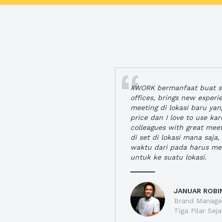
XWORK bermanfaat buat se
offices, brings new exper
meeting di lokasi baru ya
price dan I love to use ka
colleagues with great mee
di set di lokasi mana saj
waktu dari pada harus m
untuk ke suatu lokasi.
JANUAR ROBI
Brand Manager
Tiga Pilar Se