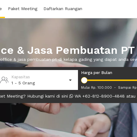
e
Paket Meeting
Daftarkan Ruangan
ice & Jasa Pembuatan PT
al office & jasa pembuatan pt di kelapa gading yang dapat anda s
Harga per Bulan
Kapasitas
1 - 5 Orang
Mulai Rp. 100.000
-
Sampai Rp
et Meeting? Hubungi kami di sini
WA +62-812-8900-4848 atau