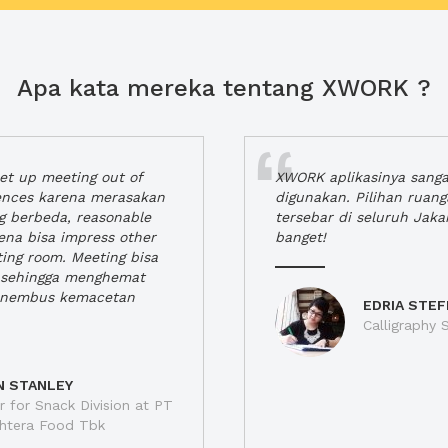
Apa kata mereka tentang XWORK ?
t up meeting out of
XWORK aplikasinya sang
iences karena merasakan
digunakan. Pilihan ruan
ng berbeda, reasonable
tersebar di seluruh Jaka
rena bisa impress other
banget!
ting room. Meeting bisa
a, sehingga menghemat
enembus kemacetan
EDRIA STEF
Calligraphy S
N STANLEY
 for Snack Division at PT
jahtera Food Tbk