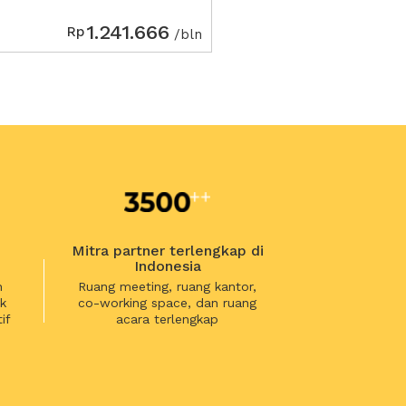
1.241.666
Rp
/bln
Mitra partner terlengkap di
Indonesia
n
Ruang meeting, ruang kantor,
k
co-working space, dan ruang
if
acara terlengkap