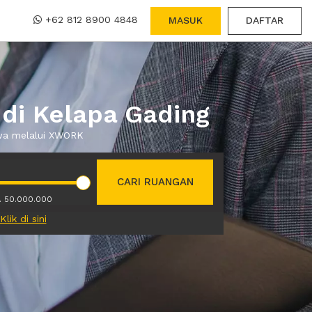
+62 812 8900 4848
MASUK
DAFTAR
 di Kelapa Gading
ewa melalui XWORK
CARI RUANGAN
. 50.000.000
Klik di sini