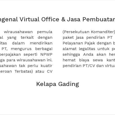
genal Virtual Office & Jasa Pembuata
a wirausahawan pemula
a XWORK memiliki pilihan
al yang terkait dengan
berbagai kota dan Kantor
itas dalam mendirikan
ual Office, yakni menyewa
n PT, mengurus berbagai
nda di alamat bergengsi,
perpajakan seperti NPWP
 hemat tenaga dan juga
a para wirausahawan ini.
 90% dengan paket jasa
ahawan tak perlu kuatir
pendirian PT/CV dan virtua
eroan Terbatas) atau CV
Kelapa Gading