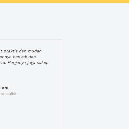
at praktis dan mudah
gannya banyak dan
rta. Harganya juga cakep
FANI
pecialist