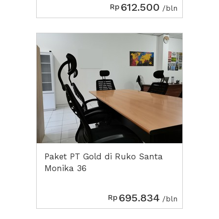
612.500
Rp
/bln
Paket PT Gold di Ruko Santa
Monika 36
695.834
Rp
/bln