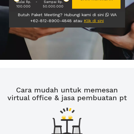
Mulai Rp.
-
Sampai Rp.
100.000
50.000.000
Butuh Paket Meeting? Hubungi kami di sini
WA
+62-812-8900-4848 atau
Klik di sini
Cara mudah untuk memesan
virtual office & jasa pembuatan pt