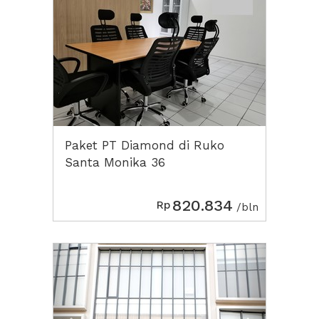
Paket PT Diamond di Ruko
Santa Monika 36
820.834
Rp
/bln
Previous
Next2