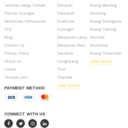
Jaminan Harga Terbaik
Senayan
Ruang Meeting
Partner Ruangan
Palmerah
Shooting
Ketentuan Pemesanan
Sudirman
Ruang Serbaguna
FAQ
Kuningan
Ruang Training
Blog
Kebayoran Lama
Seminar
Contact Us
Kebayoran Baru
Workshop
Privacy Policy
Gandaria
Ruang Presentasi
About Us
Cengkareng
Lihat semua
Career
Pluit
Tempat.com
Cilandak
Lihat semua
PAYMENT METHOD
CONNECT WITH US