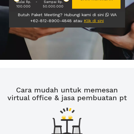
Mulai Rp.
-
Sampai Rp.
100.000
50.000.000
Butuh Paket Meeting? Hubungi kami di sini
WA
+62-812-8900-4848 atau
Klik di sini
Cara mudah untuk memesan
virtual office & jasa pembuatan pt