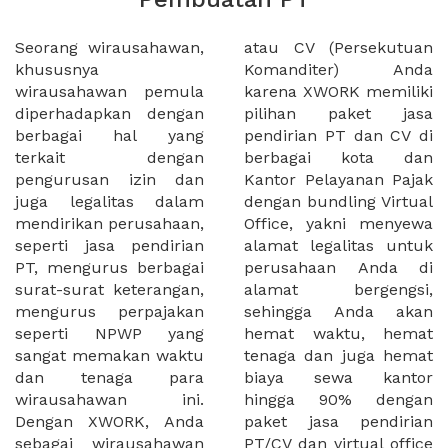
Seorang wirausahawan,
atau CV (Persekutuan
khususnya
Komanditer) Anda
wirausahawan pemula
karena XWORK memiliki
diperhadapkan dengan
pilihan paket jasa
berbagai hal yang
pendirian PT dan CV di
terkait dengan
berbagai kota dan
pengurusan izin dan
Kantor Pelayanan Pajak
juga legalitas dalam
dengan bundling Virtual
mendirikan perusahaan,
Office, yakni menyewa
seperti jasa pendirian
alamat legalitas untuk
PT, mengurus berbagai
perusahaan Anda di
surat-surat keterangan,
alamat bergengsi,
mengurus perpajakan
sehingga Anda akan
seperti NPWP yang
hemat waktu, hemat
sangat memakan waktu
tenaga dan juga hemat
dan tenaga para
biaya sewa kantor
wirausahawan ini.
hingga 90% dengan
Dengan XWORK, Anda
paket jasa pendirian
sebagai wirausahawan
PT/CV dan virtual office