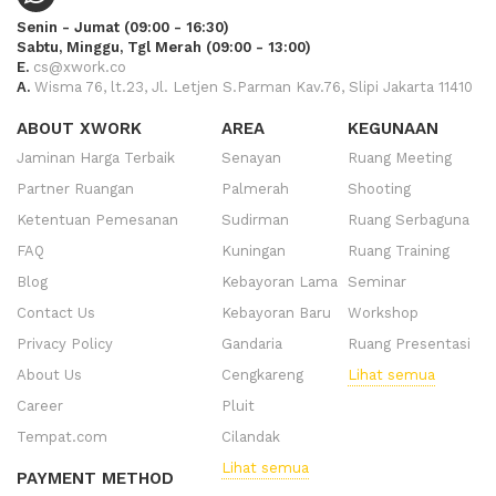
Senin - Jumat (09:00 - 16:30)
Sabtu, Minggu, Tgl Merah (09:00 - 13:00)
E.
cs@xwork.co
A.
Wisma 76, lt.23, Jl. Letjen S.Parman Kav.76, Slipi Jakarta 11410
ABOUT XWORK
AREA
KEGUNAAN
Jaminan Harga Terbaik
Senayan
Ruang Meeting
Partner Ruangan
Palmerah
Shooting
Ketentuan Pemesanan
Sudirman
Ruang Serbaguna
FAQ
Kuningan
Ruang Training
Blog
Kebayoran Lama
Seminar
Contact Us
Kebayoran Baru
Workshop
Privacy Policy
Gandaria
Ruang Presentasi
About Us
Cengkareng
Lihat semua
Career
Pluit
Tempat.com
Cilandak
Lihat semua
PAYMENT METHOD