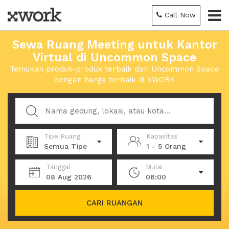
Call Now
Sewa Ruang Meeting untuk Kantor
Virtual di Uncommon Space
Temukan produk-produk terbaik dari Uncommon Space
dengan harga terbaik di XWORK
Tipe Ruang
Kapasitas
Semua Tipe
1 - 5 Orang
Tanggal
Mulai
08 Aug 2026
06:00
CARI RUANGAN