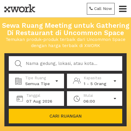
Call Now
Sewa Ruang Meeting untuk Gathering
Di Restaurant di Uncommon Space
Temukan produk-produk terbaik dari Uncommon Space
dengan harga terbaik di XWORK
Tipe Ruang
Kapasitas
Semua Tipe
1 - 5 Orang
Tanggal
Mulai
07 Aug 2026
06:00
CARI RUANGAN