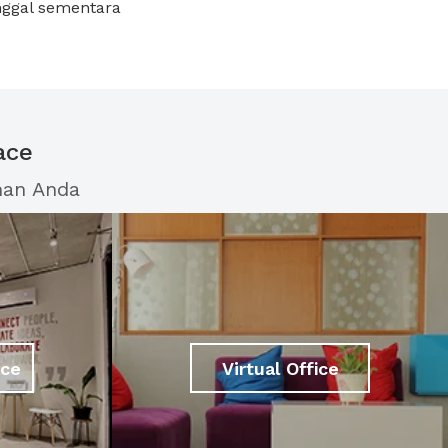
nggal sementara
ace
han Anda
ace
Virtual Office