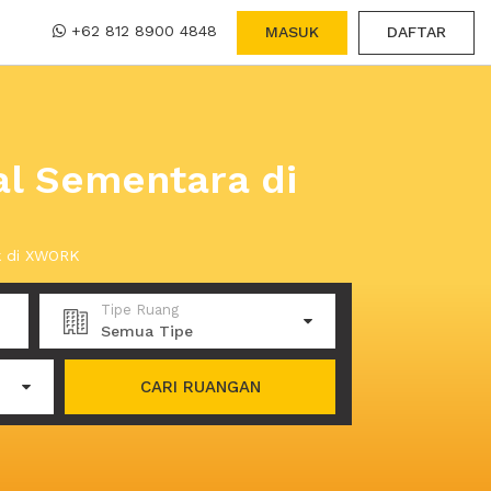
+62 812 8900 4848
MASUK
DAFTAR
l Sementara di
k di XWORK
Tipe Ruang
Semua Tipe
CARI RUANGAN