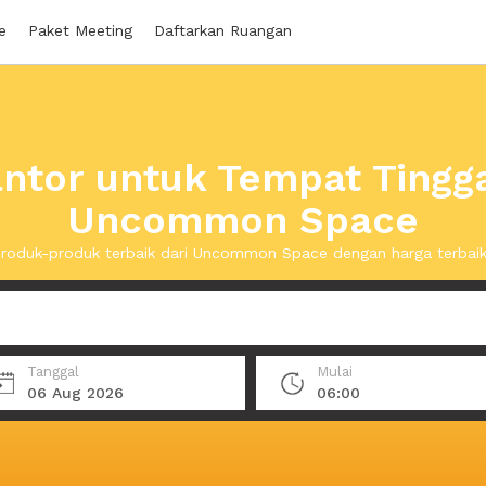
e
Paket Meeting
Daftarkan Ruangan
ntor untuk Tempat Tingga
Uncommon Space
roduk-produk terbaik dari Uncommon Space dengan harga terbai
Tanggal
Mulai
06 Aug 2026
06:00