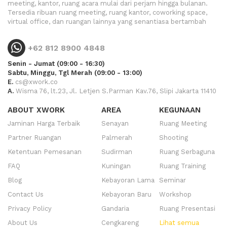
meeting, kantor, ruang acara mulai dari perjam hingga bulanan.
Tersedia ribuan ruang meeting, ruang kantor, coworking space,
virtual office, dan ruangan lainnya yang senantiasa bertambah
+62 812 8900 4848
Senin - Jumat (09:00 - 16:30)
Sabtu, Minggu, Tgl Merah (09:00 - 13:00)
E.
cs@xwork.co
A.
Wisma 76, lt.23, Jl. Letjen S.Parman Kav.76, Slipi Jakarta 11410
ABOUT XWORK
AREA
KEGUNAAN
Jaminan Harga Terbaik
Senayan
Ruang Meeting
Partner Ruangan
Palmerah
Shooting
Ketentuan Pemesanan
Sudirman
Ruang Serbaguna
FAQ
Kuningan
Ruang Training
Blog
Kebayoran Lama
Seminar
Contact Us
Kebayoran Baru
Workshop
Privacy Policy
Gandaria
Ruang Presentasi
About Us
Cengkareng
Lihat semua