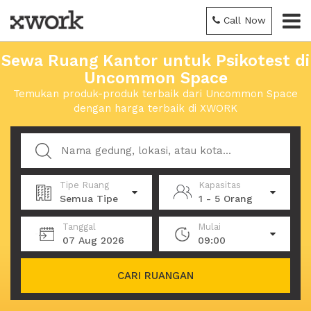
Call Now
Sewa Ruang Kantor untuk Psikotest di
Uncommon Space
Temukan produk-produk terbaik dari Uncommon Space
dengan harga terbaik di XWORK
Tipe Ruang
Kapasitas
Semua Tipe
1 - 5 Orang
Tanggal
Mulai
07 Aug 2026
09:00
CARI RUANGAN