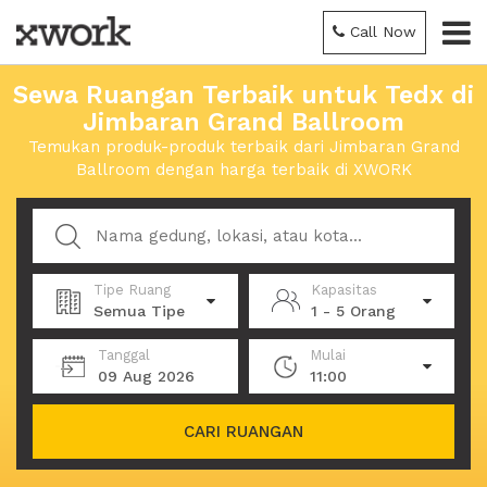
Call Now
Sewa Ruangan Terbaik untuk Tedx di
Jimbaran Grand Ballroom
Temukan produk-produk terbaik dari Jimbaran Grand
Ballroom dengan harga terbaik di XWORK
Tipe Ruang
Kapasitas
Semua Tipe
1 - 5 Orang
Tanggal
Mulai
09 Aug 2026
11:00
CARI RUANGAN