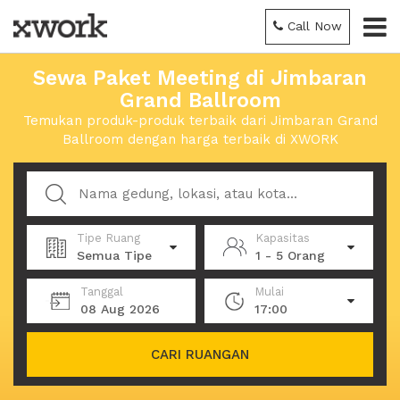
Call Now
Sewa Paket Meeting di Jimbaran
Grand Ballroom
Temukan produk-produk terbaik dari Jimbaran Grand
Ballroom dengan harga terbaik di XWORK
Tipe Ruang
Kapasitas
Semua Tipe
1 - 5 Orang
Tanggal
Mulai
08 Aug 2026
17:00
CARI RUANGAN