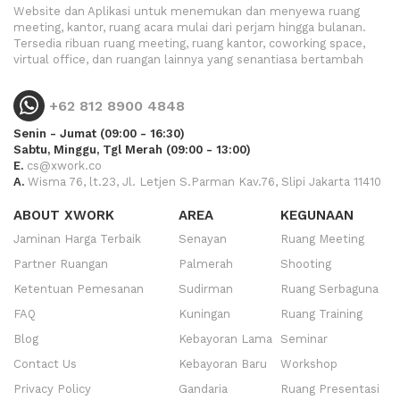
Website dan Aplikasi untuk menemukan dan menyewa ruang
meeting, kantor, ruang acara mulai dari perjam hingga bulanan.
Tersedia ribuan ruang meeting, ruang kantor, coworking space,
virtual office, dan ruangan lainnya yang senantiasa bertambah
+62 812 8900 4848
Senin - Jumat (09:00 - 16:30)
Sabtu, Minggu, Tgl Merah (09:00 - 13:00)
E.
cs@xwork.co
A.
Wisma 76, lt.23, Jl. Letjen S.Parman Kav.76, Slipi Jakarta 11410
ABOUT XWORK
AREA
KEGUNAAN
Jaminan Harga Terbaik
Senayan
Ruang Meeting
Partner Ruangan
Palmerah
Shooting
Ketentuan Pemesanan
Sudirman
Ruang Serbaguna
FAQ
Kuningan
Ruang Training
Blog
Kebayoran Lama
Seminar
Contact Us
Kebayoran Baru
Workshop
Privacy Policy
Gandaria
Ruang Presentasi