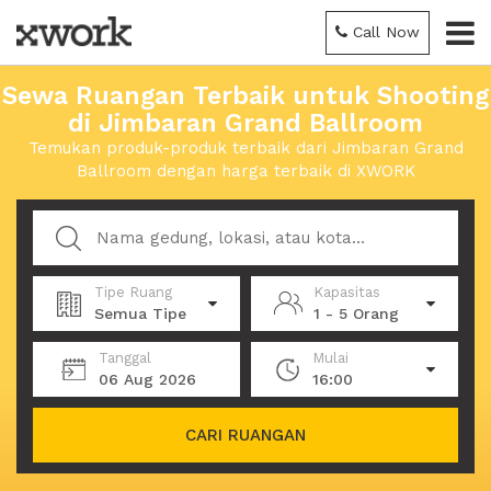
Call Now
Sewa Ruangan Terbaik untuk Shooting
di Jimbaran Grand Ballroom
Temukan produk-produk terbaik dari Jimbaran Grand
Ballroom dengan harga terbaik di XWORK
Tipe Ruang
Kapasitas
Semua Tipe
1 - 5 Orang
Tanggal
Mulai
06 Aug 2026
16:00
CARI RUANGAN