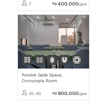
400.000
Rp
7
/jam
Previous
Next2
Pondok Gede Space,
Cornucopia Room
900.000
Rp
35-40
/jam