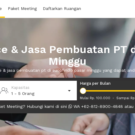
e
Paket Meeting
Daftarkan Ruangan
ce & Jasa Pembuatan PT 
Minggu
fice & jasa pembuatan pt di sucofindo pasar minggu yang dapat a
Harga per Bulan
Kapasitas
1 - 5 Orang
Mulai Rp. 100.000
-
Sampai Rp
et Meeting? Hubungi kami di sini
WA +62-812-8900-4848 atau