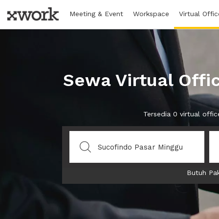
Meeting & Event
Workspace
Virtual Offic
Sewa Virtual Offi
Tersedia 0 virtual of
Butuh Pak