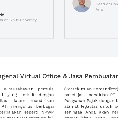
Head of Com
Asia
NA
ns at Binus University
genal Virtual Office & Jasa Pembuata
a wirausahawan pemula
a XWORK memiliki pilihan
al yang terkait dengan
berbagai kota dan Kantor
itas dalam mendirikan
ual Office, yakni menyewa
n PT, mengurus berbagai
nda di alamat bergengsi,
perpajakan seperti NPWP
 hemat tenaga dan juga
a para wirausahawan ini.
 90% dengan paket jasa