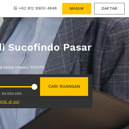
+62 812 8900 4848
MASUK
DAFTAR
di Sucofindo Pasar
nda sewa melalui XWORK
CARI RUANGAN
. 50.000.000
Klik di sini