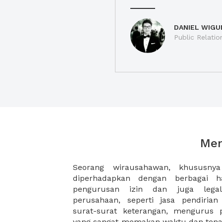
DANIEL WIGU
Public Relatio
Men
Seorang wirausahawan, khususny
(Persekutuan Komanditer) Anda karen
diperhadapkan dengan berbagai h
paket jasa pendirian PT dan CV di 
pengurusan izin dan juga legal
Pelayanan Pajak dengan bundling Virt
perusahaan, seperti jasa pendiria
alamat legalitas untuk perusahaan A
surat-surat keterangan, mengurus 
sehingga Anda akan hemat waktu,
yang sangat memakan waktu dan tenag
hemat biaya sewa kantor hingga