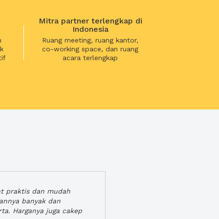
Mitra partner terlengkap di
Indonesia
n
Ruang meeting, ruang kantor,
k
co-working space, dan ruang
if
acara terlengkap
at praktis dan mudah
gannya banyak dan
rta. Harganya juga cakep