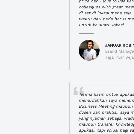
price dan I love to use ka
colleagues with great mee
di set di lokasi mana saj
waktu dari pada harus m
untuk ke suatu lokasi.
JANUAR ROBI
Brand Manager
Tiga Pilar Se
Terima kasih untuk aplika
memudahkan saya menem
Business Meeting maupun 
dosen dan praktisi, saya
yang nyaman sebagai wada
maupun transfer knowled
aplikasi, tapi solusi bagi sa