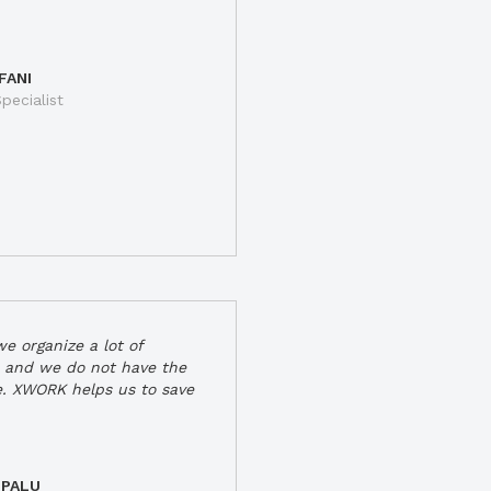
FANI
pecialist
e organize a lot of
 and we do not have the
e. XWORK helps us to save
 PALU