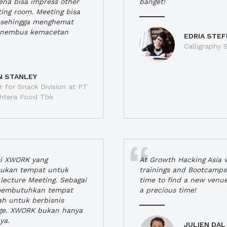
rena bisa impress other
banget!
ting room. Meeting bisa
a, sehingga menghemat
enembus kemacetan
EDRIA STEF
Calligraphy S
N STANLEY
 for Snack Division at PT
jahtera Food Tbk
si XWORK yang
At Growth Hacking Asia w
ukan tempat untuk
trainings and Bootcamps
lecture Meeting. Sebagai
time to find a new venu
 membutuhkan tempat
a precious time!
h untuk berbisnis
ge. XWORK bukan hanya
ya.
JULIEN DAL