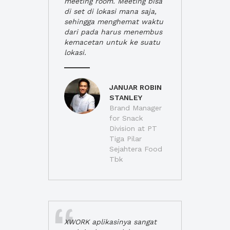
meeting room. Meeting bisa
di set di lokasi mana saja,
sehingga menghemat waktu
dari pada harus menembus
kemacetan untuk ke suatu
lokasi.
JANUAR ROBIN
STANLEY
Brand Manager
for Snack
Division at PT
Tiga Pilar
Sejahtera Food
Tbk
XWORK aplikasinya sangat