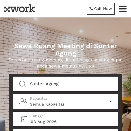
Call Now
Sewa Ruang Meeting di Sunter
Agung
Tersedia 0 ruang meeting di sunter agung yang dapat
anda sewa melalui XWORK
Kapasitas
Semua Kapasitas
Tanggal
08 Aug 2026