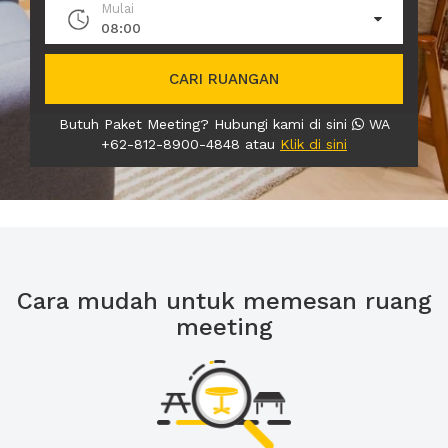
Mulai
08:00
CARI RUANGAN
Butuh Paket Meeting? Hubungi kami di sini
WA
+62-812-8900-4848 atau
Klik di sini
Cara mudah untuk memesan ruang
meeting