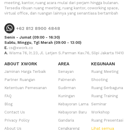
meeting, kantor, ruang acara mulai dari perjam hingga bulanan.
Tersedia ribuan ruang meeting, ruang kantor, coworking space,
virtual office, dan ruangan lainnya yang senantiasa bertambah
+62 812 8900 4848
Senin - Jumat (09:00 - 16:30)
Sabtu, Minggu, Tgl Merah (09:00 - 13:00)
E.
cs@xwork.co
A.
Wisma 76, lt.23, Jl. Letjen S.Parman Kav.76, Slipi Jakarta 11410
ABOUT XWORK
AREA
KEGUNAAN
Jaminan Harga Terbaik
Senayan
Ruang Meeting
Partner Ruangan
Palmerah
Shooting
Ketentuan Pemesanan
Sudirman
Ruang Serbaguna
FAQ
Kuningan
Ruang Training
Blog
Kebayoran Lama
Seminar
Contact Us
Kebayoran Baru
Workshop
Privacy Policy
Gandaria
Ruang Presentasi
About Us
Cengkareng
Lihat semua