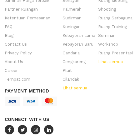
Jaminan Harga Terbaik
Senayan
Ruang Meeting
Partner Ruangan
Palmerah
Shooting
Ketentuan Pemesanan
Sudirman
Ruang Serbaguna
FAQ
Kuningan
Ruang Training
Blog
Kebayoran Lama
Seminar
Contact Us
Kebayoran Baru
Workshop
Privacy Policy
Gandaria
Ruang Presentasi
About Us
Cengkareng
Lihat semua
Career
Pluit
Tempat.com
Cilandak
Lihat semua
PAYMENT METHOD
CONNECT WITH US