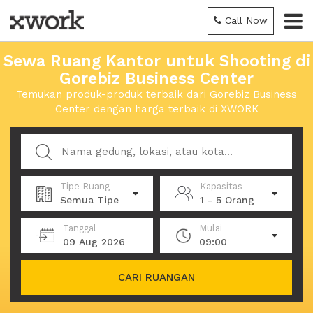
Call Now
Sewa Ruang Kantor untuk Shooting di
Gorebiz Business Center
Temukan produk-produk terbaik dari Gorebiz Business
Center dengan harga terbaik di XWORK
Tipe Ruang
Kapasitas
Semua Tipe
1 - 5 Orang
Tanggal
Mulai
09 Aug 2026
09:00
CARI RUANGAN