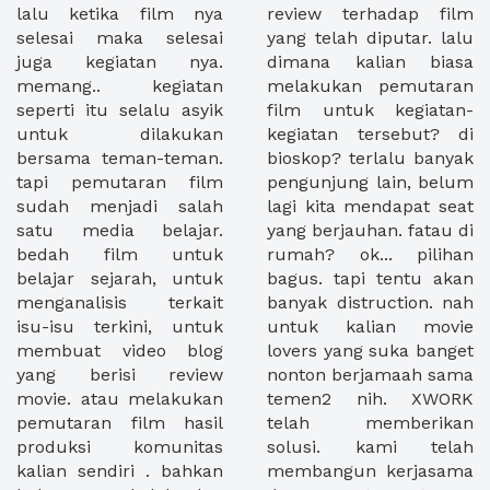
lalu ketika film nya
review terhadap film
selesai maka selesai
yang telah diputar. lalu
juga kegiatan nya.
dimana kalian biasa
memang.. kegiatan
melakukan pemutaran
seperti itu selalu asyik
film untuk kegiatan-
untuk dilakukan
kegiatan tersebut? di
bersama teman-teman.
bioskop? terlalu banyak
tapi pemutaran film
pengunjung lain, belum
sudah menjadi salah
lagi kita mendapat seat
satu media belajar.
yang berjauhan. fatau di
bedah film untuk
rumah? ok... pilihan
belajar sejarah, untuk
bagus. tapi tentu akan
menganalisis terkait
banyak distruction. nah
isu-isu terkini, untuk
untuk kalian movie
membuat video blog
lovers yang suka banget
yang berisi review
nonton berjamaah sama
movie. atau melakukan
temen2 nih. XWORK
pemutaran film hasil
telah memberikan
produksi komunitas
solusi. kami telah
kalian sendiri . bahkan
membangun kerjasama