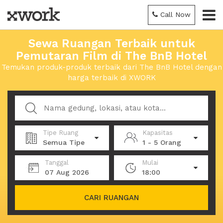
Call Now
Sewa Ruangan Terbaik untuk
Pemutaran Film di The BnB Hotel
Temukan produk-produk terbaik dari The BnB Hotel dengan
harga terbaik di XWORK
Tipe Ruang
Kapasitas
Semua Tipe
1 - 5 Orang
Tanggal
Mulai
07 Aug 2026
18:00
CARI RUANGAN