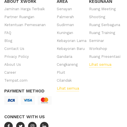
ABOUT XWORK
AREA
KEGUNAAN
Jaminan Harga Terbaik
Senayan
Ruang Meeting
Partner Ruangan
Palmerah
Shooting
Ketentuan Pemesanan
Sudirman
Ruang Serbaguna
FAQ
Kuningan
Ruang Training
Blog
Kebayoran Lama
Seminar
Contact Us
Kebayoran Baru
Workshop
Privacy Policy
Gandaria
Ruang Presentasi
About Us
Cengkareng
Lihat semua
Career
Pluit
Tempat.com
Cilandak
Lihat semua
PAYMENT METHOD
CONNECT WITH US